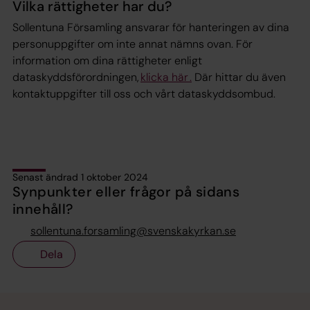
Vilka rättigheter har du?
Sollentuna Församling ansvarar för hanteringen av dina
personuppgifter om inte annat nämns ovan. För
information om dina rättigheter enligt
dataskyddsförordningen,
klicka här .
Där hittar du även
kontaktuppgifter till oss och vårt dataskyddsombud.
Senast ändrad 1 oktober 2024
Synpunkter eller frågor på sidans
innehåll?
sollentuna.forsamling@svenskakyrkan.se
Dela
Tillbaka till toppen
Tillbaka till innehållet