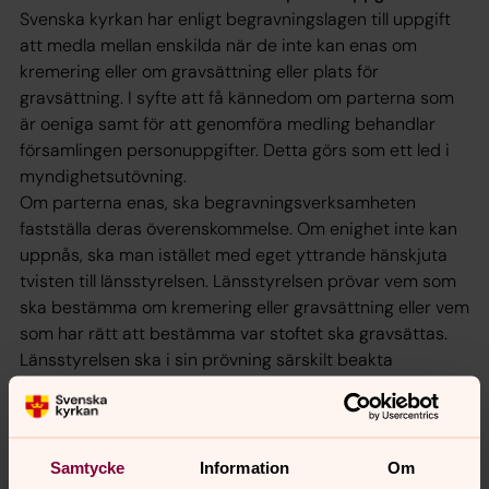
Svenska kyrkan har enligt begravningslagen till uppgift
att medla mellan enskilda när de inte kan enas om
kremering eller om gravsättning eller plats för
gravsättning. I syfte att få kännedom om parterna som
är oeniga samt för att genomföra medling behandlar
församlingen personuppgifter. Detta görs som ett led i
myndighetsutövning.
Om parterna enas, ska begravningsverksamheten
fastställa deras överenskommelse. Om enighet inte kan
uppnås, ska man istället med eget yttrande hänskjuta
tvisten till länsstyrelsen. Länsstyrelsen prövar vem som
ska bestämma om kremering eller gravsättning eller vem
som har rätt att bestämma var stoftet ska gravsättas.
Länsstyrelsen ska i sin prövning särskilt beakta
önskemål som den avlidne kan ha haft. Hänsyn ska
också tas till parternas personliga förhållande till den
avlidne, främst sammanlevnad, släktskap eller annan
nära anknytning. Vid medling försöker församlingen
Samtycke
Information
Om