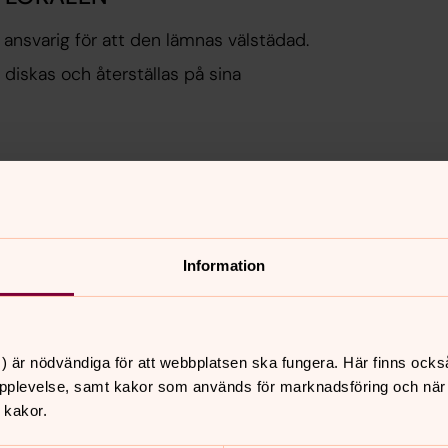
ansvarig för att den lämnas välstädad.
 diskas och återställas på sina
Information
ästare
ylva.lindstrom@svenskakyrkan.se
,
) är nödvändiga för att webbplatsen ska fungera. Här finns ocks
mmans!
pplevelse, samt kakor som används för marknadsföring och när vi
 kakor.