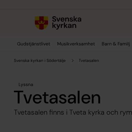
Till innehållet
Till undermeny
Gudstjänstlivet
Musikverksamhet
Barn & Familj
Svenska kyrkan i Södertälje
Tvetasalen
Lyssna
Tvetasalen
Tvetasalen finns i Tveta kyrka och r