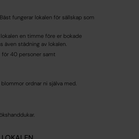
. Bäst fungerar lokalen för sällskap som
ll lokalen en timme före er bokade
as även städning av lokalen.
in för 40 personer samt
h blommor ordnar ni själva med.
kökshanddukar.
 LOKALEN