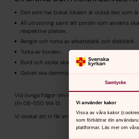
Den som har bokat lokalen är också den som är 
All utrustning samt allt porslin som använts ska
respektive platser.
Rengör och torka av arbetsbänk och diskbänk.
Torka av borden.
Bord och stolar ska återställas.
Golvet ska dammsugas.
Samtycke
Vid övriga frågor om lokalen, kontakta kyrkvaktm
tfn 08-550 914 13.
Vi använder kakor
Vissa av våra kakor (cookies
Vi önskar att ni får en fin och trevlig stund tillsa
som förbättrar din användaru
plattformar. Läs mer om våra