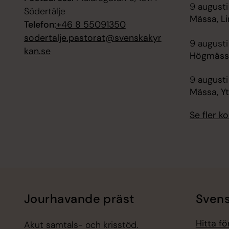
9 augusti
Södertälje
Mässa, Li
Telefon:
+46 8 55091350
sodertalje.pastorat@svenskakyr
9 augusti
kan.se
Högmässa
9 augusti
Mässa, Y
Se fler 
Jourhavande präst
Svens
Hitta f
Akut samtals- och krisstöd.