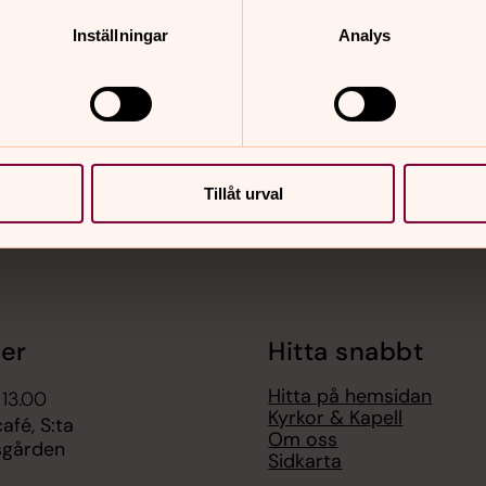
Inställningar
Analys
nnehåll?
Tillåt urval
er
Hitta snabbt
Hitta på hemsidan
 13.00
Kyrkor & Kapell
fé, S:ta
Om oss
sgården
Sidkarta