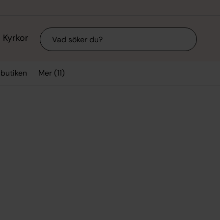
Sök
Kyrkor
Mer (11)
sbutiken