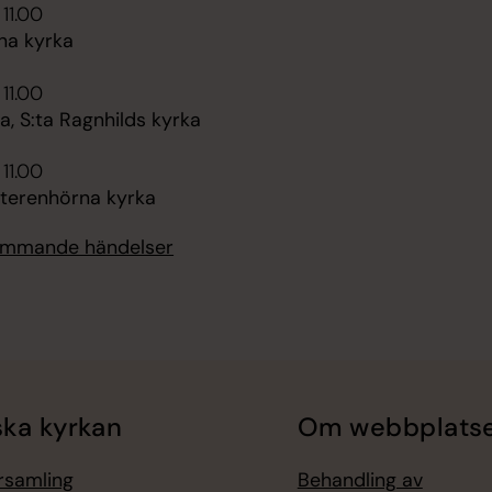
 11.00
na kyrka
 11.00
, S:ta Ragnhilds kyrka
 11.00
tterenhörna kyrka
kommande händelser
ka kyrkan
Om webbplats
örsamling
Behandling av