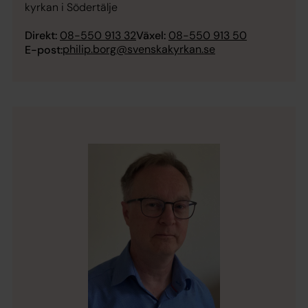
kyrkan i Södertälje
Direkt:
08-550 913 32
Växel:
08-550 913 50
philip.borg@svenskakyrkan.se
E-post: