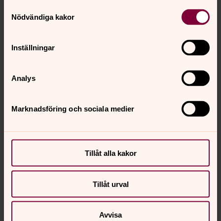
i Södertälje
Samtyckesval
Nödvändiga kakor
Direkt:
08-550 913 22
Växel:
08-550 913 50
tommy.lundholm@svenskakyrkan.se
E-post:
Inställningar
Analys
Marknadsföring och sociala medier
Tillåt alla kakor
Tillåt urval
Avvisa