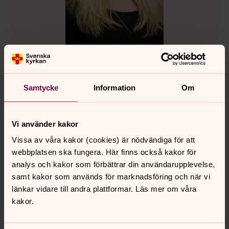
Carina Lithander
Samtycke
Information
Om
Administratör - Pastoratskansliet, Svenska kyrkan i
Södertälje
Vi använder kakor
Direkt:
08-550 913 61
Växel:
08-550 913 50
Vissa av våra kakor (cookies) är nödvändiga för att
carina.lithander@svenskakyrkan.se
E-post:
webbplatsen ska fungera. Här finns också kakor för
analys och kakor som förbättrar din användarupplevelse,
samt kakor som används för marknadsföring och när vi
länkar vidare till andra plattformar. Läs mer om våra
kakor.
Tommy Lundholm
IT-samordnare - Pastoratskansliet, Svenska kyrkan