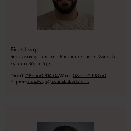
Firas Lwqa
Redovisningsekonom - Pastoratskansliet, Svenska
kyrkan i Södertälje
Direkt:
08-550 914 04
Växel:
08-550 913 50
firas.lwqa@svenskakyrkan.se
E-post: