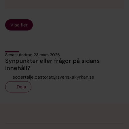
Visa fler
Senast ändrad 23 mars 2026
Synpunkter eller frågor på sidans
innehåll?
sodertalje.pastorat@svenskakyrkan.se
Dela
Tillbaka till toppen
Tillbaka till innehållet