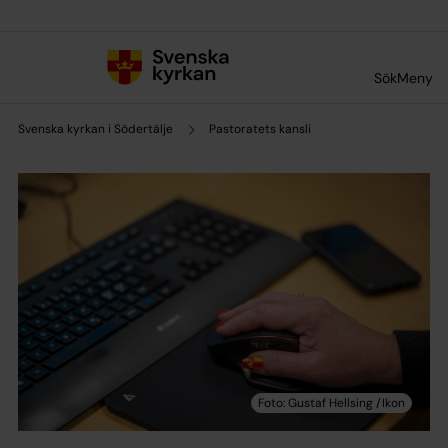
Till innehållet
Till undermeny
Sök
Meny
Svenska kyrkan i Södertälje
Pastoratets kansli