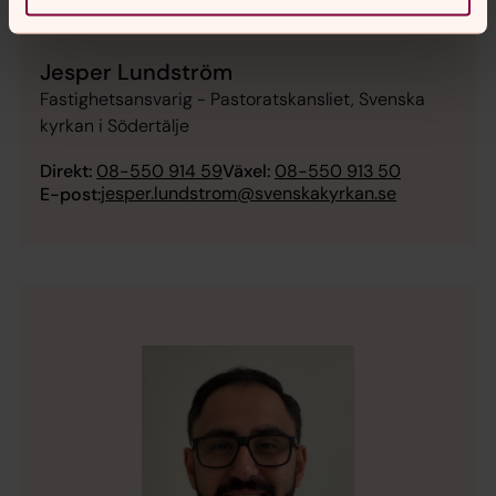
Jesper Lundström
Fastighetsansvarig - Pastoratskansliet, Svenska
kyrkan i Södertälje
Direkt:
08-550 914 59
Växel:
08-550 913 50
jesper.lundstrom@svenskakyrkan.se
E-post: