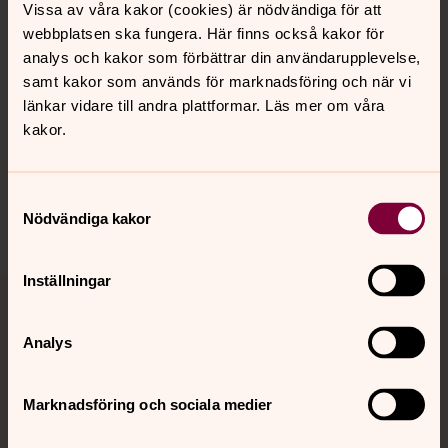
Vissa av våra kakor (cookies) är nödvändiga för att
Kalender
webbplatsen ska fungera. Här finns också kakor för
analys och kakor som förbättrar din användarupplevelse,
samt kakor som används för marknadsföring och när vi
Hitta snabbt
länkar vidare till andra plattformar. Läs mer om våra
kakor.
Sociala kanaler
Samtyckesval
Nödvändiga kakor
Inställningar
Jourhavande präst
Analys
Akut samtals- och krisstöd. Prata eller chatta anonymt
med en präst på kvällar och nätter.
Marknadsföring och sociala medier
Chatt