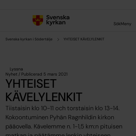
Till innehållet
Till undermeny
Sök
Meny
Svenska kyrkan i Södertälje
YHTEISET KÄVELYLENKIT
Lyssna
Nyhet / Publicerad 5 mars 2021
YHTEISET
KÄVELYLENKIT
Tiistaisin klo 10-11 och torstaisin klo 13-14.
Kokoontuminen Pyhän Ragnhildin kirkon
pääovella. Kävelemme n. 1-1,5 km:n pituisen
matkan ja päätämme lenkin yhteiseen