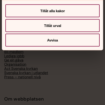
Digitalt brev
Telefon 112
Tillåt alla kakor
Tillåt urval
Svenska kyrkan
Avvisa
Hitta församling
Bli medlem
Lediga jobb
Ge en gåva
Organisation
Act Svenska kyrkan
Svenska kyrkan i utlandet
Press – nationell nivå
Om webbplatsen