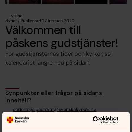
Lyssna
Nyhet / Publicerad 27 februari 2020
Välkommen till
påskens gudstjänster!
För gudstjänsternas tider och kyrkor, se i
kalendariet längre ned på sidan!
Synpunkter eller frågor på sidans
innehåll?
sodertalje.pastorat@svenskakyrkan.se
Dela