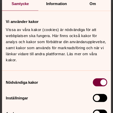
Samtycke
Information
Om
Tillbaka till toppen
Tillbaka till innehållet
Vi använder kakor
Vissa av våra kakor (cookies) är nödvändiga för att
Kontakt
webbplatsen ska fungera. Här finns också kakor för
analys och kakor som förbättrar din användarupplevelse,
samt kakor som används för marknadsföring och när vi
Kalender
länkar vidare till andra plattformar. Läs mer om våra
kakor.
Hitta snabbt
Samtyckesval
Nödvändiga kakor
Sociala kanaler
Inställningar