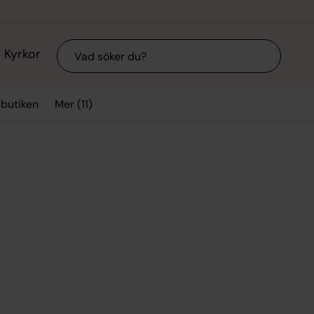
Sök
Kyrkor
Mer (11)
sbutiken