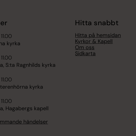
er
Hitta snabbt
Hitta på hemsidan
 11.00
Kyrkor & Kapell
na kyrka
Om oss
Sidkarta
 11.00
, S:ta Ragnhilds kyrka
 11.00
tterenhörna kyrka
 11.00
, Hagabergs kapell
kommande händelser