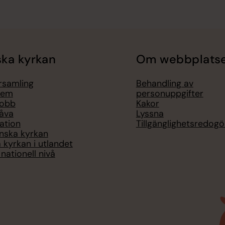
ka kyrkan
Om webbplats
örsamling
Behandling av
lem
personuppgifter
jobb
Kakor
åva
Lyssna
ation
Tillgänglighetsredogö
nska kyrkan
 kyrkan i utlandet
nationell nivå