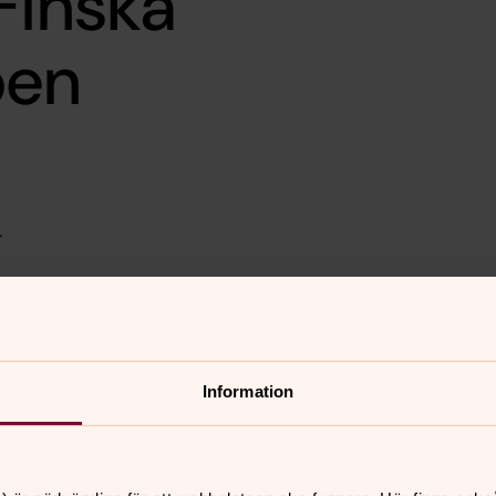
Finska
pen
.
.
.
.
Information
la.
la.