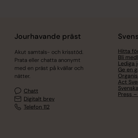
Jourhavande präst
Svens
Hitta f
Akut samtals- och krisstöd.
Bli med
Prata eller chatta anonymt
Lediga 
med en präst på kvällar och
Ge en g
Organis
nätter.
Act Sve
Svenska
Chatt
Press – 
Digitalt brev
Telefon 112