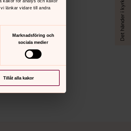
å kakor för analys och kakor
 länkar vidare till andra
Marknadsföring och
sociala medier
Tillåt alla kakor