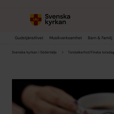
Till innehållet
Till undermeny
Gudstjänstlivet
Musikverksamhet
Barn & Familj
Svenska kyrkan i Södertälje
Torstaikerhot/Finska torsd