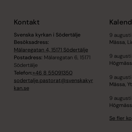
Kontakt
Kalend
Svenska kyrkan i Södertälje
9 augusti
Besöksadress:
Mässa, Li
Mälaregatan 4, 15171 Södertälje
9 augusti
Postadress:
Mälaregatan 6, 15171
Högmässa
Södertälje
Telefon:
+46 8 55091350
9 augusti
sodertalje.pastorat@svenskakyr
Mässa, Y
kan.se
9 augusti
Högmässa
Se fler 