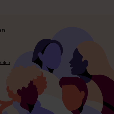
en
relse