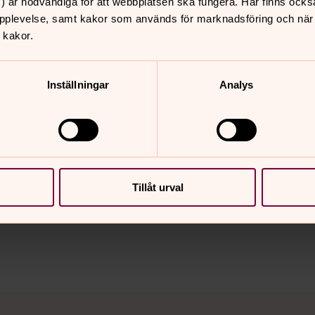
) är nödvändiga för att webbplatsen ska fungera. Här finns ocks
a.
pplevelse, samt kakor som används för marknadsföring och när vi
 kakor.
Inställningar
Analys
pen startar igen i september.
nnehåll?
Tillåt urval