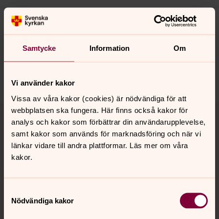
Synpunkter eller frågor på sidans
innehåll?
Samtycke
Information
Om
sodertalje.pastorat@svenskakyrkan.se
Dela
Vi använder kakor
Vissa av våra kakor (cookies) är nödvändiga för att
Tillbaka till toppen
Tillbaka till innehållet
webbplatsen ska fungera. Här finns också kakor för
analys och kakor som förbättrar din användarupplevelse,
samt kakor som används för marknadsföring och när vi
länkar vidare till andra plattformar. Läs mer om våra
Kontakt
kakor.
Samtyckesval
Kalender
Nödvändiga kakor