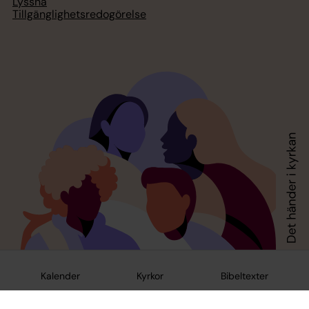
Lyssna
Tillgänglighetsredogörelse
Kalender
Kyrkor
Bibeltexter