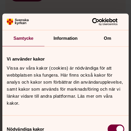
Synpunkter eller frågor på sidans
Samtycke
Information
Om
innehåll?
sodertalje.pastorat@svenskakyrkan.se
Vi använder kakor
Dela
Vissa av våra kakor (cookies) är nödvändiga för att
webbplatsen ska fungera. Här finns också kakor för
analys och kakor som förbättrar din användarupplevelse,
Tillbaka till toppen
Tillbaka till innehållet
samt kakor som används för marknadsföring och när vi
länkar vidare till andra plattformar. Läs mer om våra
kakor.
Kontakt
Samtyckesval
Nödvändiga kakor