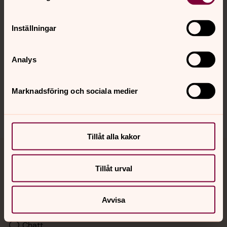
Kalender
Inställningar
Hitta snabbt
Analys
Sociala kanaler
Marknadsföring och sociala medier
Tillåt alla kakor
Jourhavande präst
Tillåt urval
Akut samtals- och krisstöd. Prata eller chatta anonymt
med en präst på kvällar och nätter.
Avvisa
Chatt