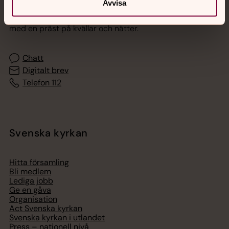
Avvisa
Akut samtals- och krisstöd. Prata eller chatta anonymt
med en präst på kvällar och nätter.
Chatt
Digitalt brev
Telefon 112
Svenska kyrkan
Hitta församling
Bli medlem
Lediga jobb
Ge en gåva
Organisation
Act Svenska kyrkan
Svenska kyrkan i utlandet
Press – nationell nivå