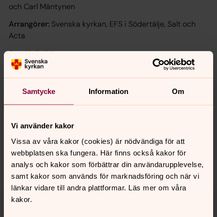
och Carl Mäntynen
Arrangörer:
Svenska kyrkan, EFS i Södertälje, Salt och
Acta
Anmäl dig här
Läs mer om Soul Children
Samtycke
Information
Om
Synpunkter eller frågor på sidans
Vi använder kakor
innehåll?
Vissa av våra kakor (cookies) är nödvändiga för att
sodertalje.pastorat@svenskakyrkan.se
webbplatsen ska fungera. Här finns också kakor för
Dela
analys och kakor som förbättrar din användarupplevelse,
samt kakor som används för marknadsföring och när vi
länkar vidare till andra plattformar. Läs mer om våra
Tillbaka till toppen
Tillbaka till innehållet
kakor.