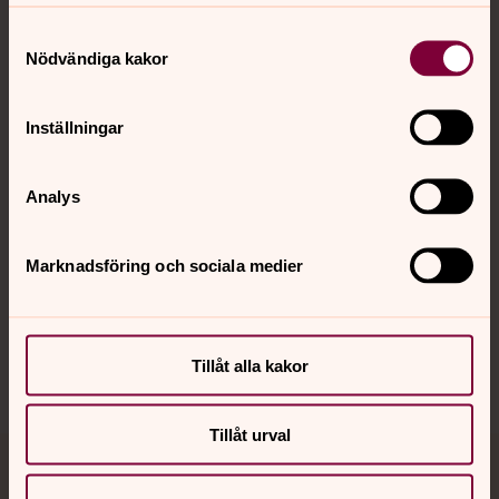
Samtyckesval
Kontakt
Nödvändiga kakor
Inställningar
Kalender
Analys
Hitta snabbt
Marknadsföring och sociala medier
Sociala kanaler
Tillåt alla kakor
Tillåt urval
Jourhavande präst