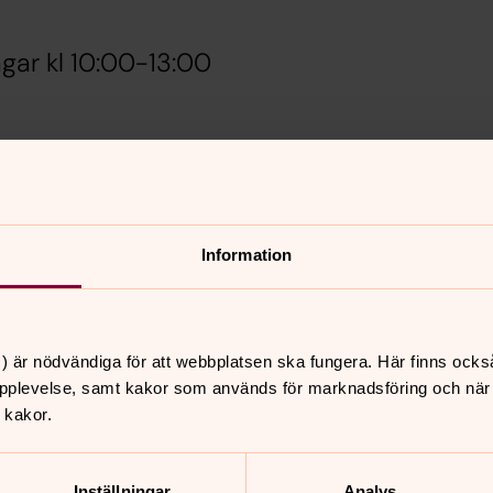
gar kl 10:00-13:00
jö. Fina omgivningar med lekparker
 dåligt väder ställer vi in!
omförs en gemensam promenad för de
Information
) är nödvändiga för att webbplatsen ska fungera. Här finns ocks
5 och Sarah Gharib, 08-550 913 94.
pplevelse, samt kakor som används för marknadsföring och när vi
 kakor.
Inställningar
Analys