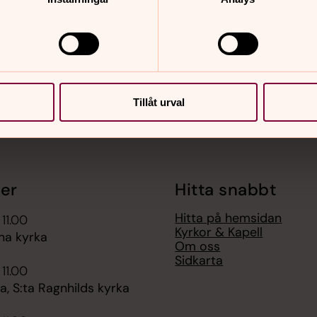
nnehåll?
Tillåt urval
er
Hitta snabbt
Hitta på hemsidan
 11.00
Kyrkor & Kapell
na kyrka
Om oss
Sidkarta
 11.00
, S:ta Ragnhilds kyrka