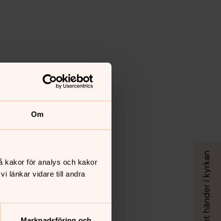
Om
å kakor för analys och kakor
 länkar vidare till andra
Marknadsföring och