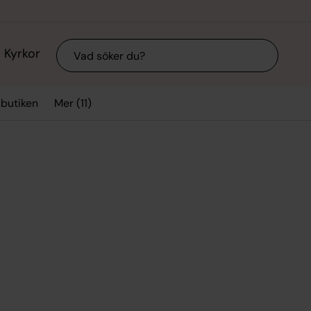
Sök
Kyrkor
Mer (11)
sbutiken