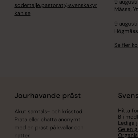
9 augusti
sodertalje.pastorat@svenskakyr
Mässa, Y
kan.se
9 augusti
Högmässa
Se fler 
Jourhavande präst
Svens
Hitta f
Akut samtals- och krisstöd.
Bli med
Prata eller chatta anonymt
Lediga 
med en präst på kvällar och
Ge en g
Organis
nätter.