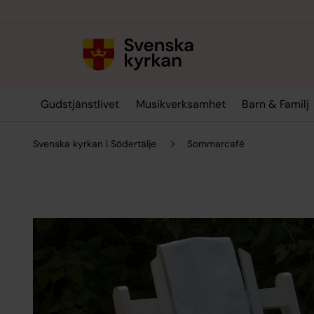
Till innehållet
Till undermeny
Gudstjänstlivet
Musikverksamhet
Barn & Familj
Svenska kyrkan i Södertälje
Sommarcafé