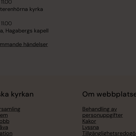
 11.00
tterenhörna kyrka
 11.00
, Hagabergs kapell
kommande händelser
ka kyrkan
Om webbplats
örsamling
Behandling av
lem
personuppgifter
jobb
Kakor
åva
Lyssna
ation
Tillgänglighetsredogö