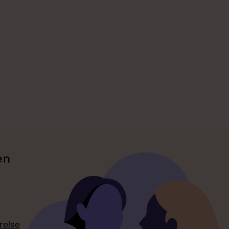
en
relse