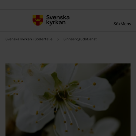
Till innehållet
Till undermeny
Sök
Meny
Svenska kyrkan i Södertälje
Sinnesrogudstjänst