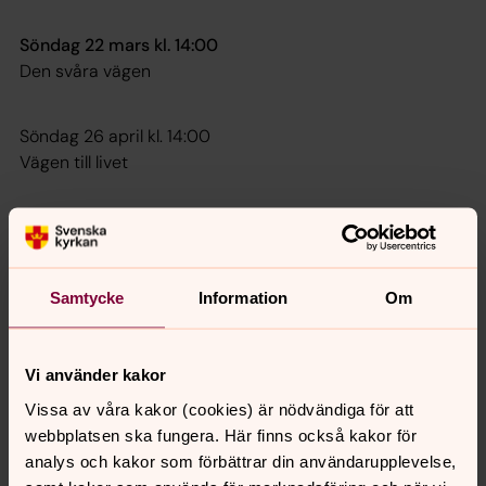
Söndag 22 mars kl. 14:00
Den svåra vägen
Söndag 26 april kl. 14:00
Vägen till livet
Söndag 24 maj kl. 14:00
Andens kraft
Samtycke
Information
Om
Söndag 14 juni kl. 14:00
Skapelsen
Vi använder kakor
Vissa av våra kakor (cookies) är nödvändiga för att
webbplatsen ska fungera. Här finns också kakor för
Synpunkter eller frågor på sidans
analys och kakor som förbättrar din användarupplevelse,
innehåll?