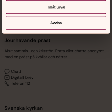
Sociala kanaler
Tillåt urval
Avvisa
Jourhavande präst
Akut samtals- och krisstöd. Prata eller chatta anonymt
med en präst på kvällar och nätter.
Chatt
Digitalt brev
Telefon 112
Svenska kyrkan