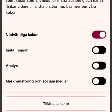
samt kakor som används för marknadsföring och när vi
sodertalje.pastorat@svenskakyrkan.se
länkar vidare till andra plattformar. Läs mer om våra
kakor.
Dela
Samtyckesval
Tillbaka till toppen
Tillbaka till innehållet
Nödvändiga kakor
Inställningar
Kontakt
Analys
Kalender
Marknadsföring och sociala medier
Hitta snabbt
Tillåt alla kakor