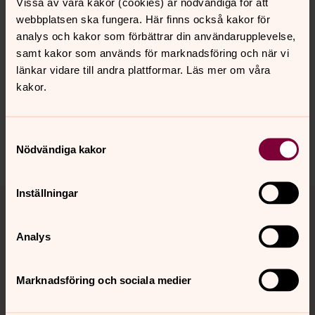
Vissa av våra kakor (cookies) är nödvändiga för att
webbplatsen ska fungera. Här finns också kakor för
analys och kakor som förbättrar din användarupplevelse,
samt kakor som används för marknadsföring och när vi
länkar vidare till andra plattformar. Läs mer om våra
Synpunkter eller frågor på sidans
kakor.
innehåll?
sodertalje.pastorat@svenskakyrkan.se
Samtyckesval
Dela
Nödvändiga kakor
Tillbaka till toppen
Tillbaka till innehållet
Inställningar
Analys
Kontakt
Marknadsföring och sociala medier