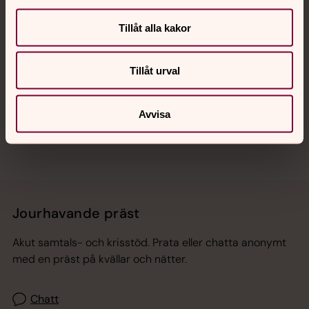
Kalender
Tillåt alla kakor
Hitta snabbt
Tillåt urval
Sociala kanaler
Avvisa
Jourhavande präst
Akut samtals- och krisstöd. Prata eller chatta anonymt
med en präst på kvällar och nätter.
Chatt