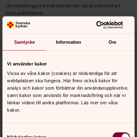
Om sändningarna inte startar kan du prova med att
byta webbläsare.
Samtycke
Information
Om
Synpunkter eller frågor på sidans
innehåll?
sodertalje.pastorat@svenskakyrkan.se
Vi använder kakor
Dela
Vissa av våra kakor (cookies) är nödvändiga för att
webbplatsen ska fungera. Här finns också kakor för
analys och kakor som förbättrar din användarupplevelse,
Tillbaka till toppen
Tillbaka till innehållet
samt kakor som används för marknadsföring och när vi
länkar vidare till andra plattformar. Läs mer om våra
kakor.
Kontakt
Samtyckesval