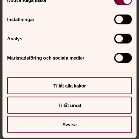
Nödvändiga kakor
Kalender
Inställningar
Hitta snabbt
Analys
Sociala kanaler
Marknadsföring och sociala medier
Tillåt alla kakor
Jourhavande präst
Tillåt urval
Akut samtals- och krisstöd. Prata eller chatta anonymt
med en präst på kvällar och nätter.
Avvisa