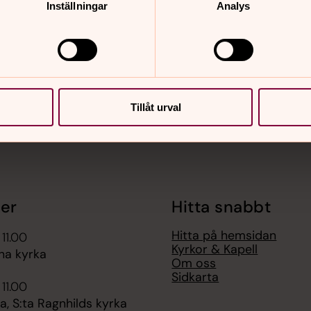
Inställningar
Analys
nnehåll?
Tillåt urval
er
Hitta snabbt
Hitta på hemsidan
 11.00
Kyrkor & Kapell
na kyrka
Om oss
Sidkarta
 11.00
, S:ta Ragnhilds kyrka