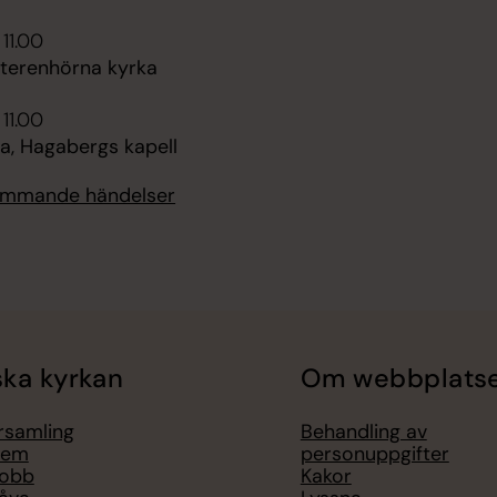
 11.00
tterenhörna kyrka
 11.00
, Hagabergs kapell
kommande händelser
ka kyrkan
Om webbplats
örsamling
Behandling av
lem
personuppgifter
jobb
Kakor