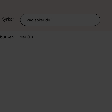
Sök
Kyrkor
Mer (11)
sbutiken