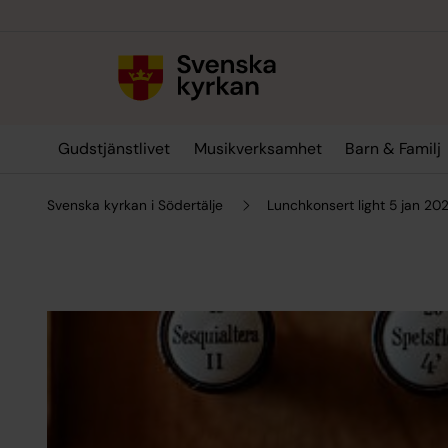
Till innehållet
Till undermeny
Gudstjänstlivet
Musikverksamhet
Barn & Familj
Svenska kyrkan i Södertälje
Lunchkonsert light 5 jan 202