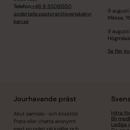
Telefon:
+46 8 55091350
9 augusti
sodertalje.pastorat@svenskakyr
Mässa, Y
kan.se
9 augusti
Högmässa
Se fler 
Jourhavande präst
Svens
Hitta f
Akut samtals- och krisstöd.
Bli med
Prata eller chatta anonymt
Lediga 
med en präst på kvällar och