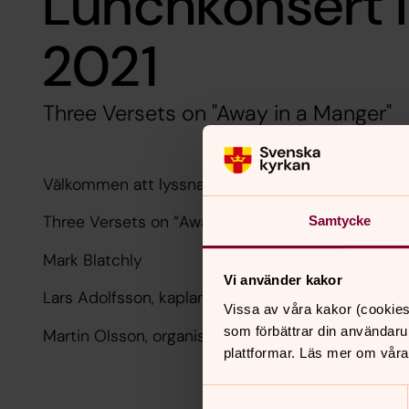
Lunchkonsert l
2021
Three Versets on "Away in a Manger"
Välkommen att lyssna till dagens lunchkonsert ge
Three Versets on ”Away in a Manger”
Samtycke
Mark Blatchly
Vi använder kakor
Lars Adolfsson, kaplan
Vissa av våra kakor (cookies
som förbättrar din användaru
Martin Olsson, organist
plattformar. Läs mer om våra
Samtyckesval