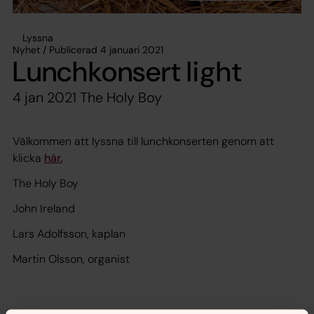
Lyssna
Nyhet / Publicerad 4 januari 2021
Lunchkonsert light
4 jan 2021 The Holy Boy
Välkommen att lyssna till lunchkonserten genom att
klicka
här.
The Holy Boy
John Ireland
Lars Adolfsson, kaplan
Martin Olsson, organist