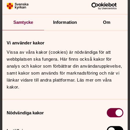
Synpunkter eller frågor på sidans
innehåll?
Samtycke
Information
Om
sodertalje.pastorat@svenskakyrkan.se
Dela
Vi använder kakor
Tillbaka till toppen
Tillbaka till innehållet
Vissa av våra kakor (cookies) är nödvändiga för att
webbplatsen ska fungera. Här finns också kakor för
analys och kakor som förbättrar din användarupplevelse,
samt kakor som används för marknadsföring och när vi
Kontakt
länkar vidare till andra plattformar. Läs mer om våra
kakor.
Kalender
Samtyckesval
Nödvändiga kakor
Hitta snabbt