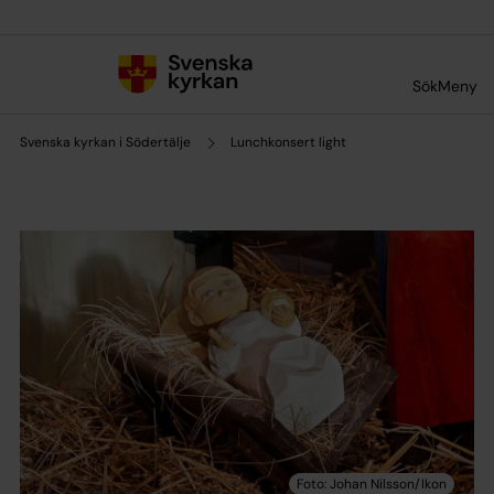
Till innehållet
Till undermeny
Sök
Meny
Svenska kyrkan i Södertälje
Lunchkonsert light