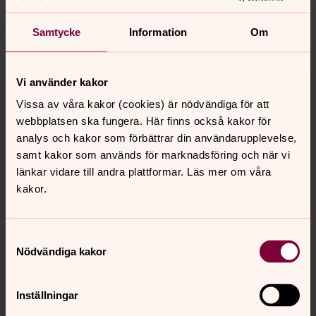
sodertalje.pastorat@svenskakyrkan.se
Samtycke
Information
Om
Dela
Tillbaka till toppen
Tillbaka till innehållet
Vi använder kakor
Vissa av våra kakor (cookies) är nödvändiga för att
webbplatsen ska fungera. Här finns också kakor för
analys och kakor som förbättrar din användarupplevelse,
Kontakt
samt kakor som används för marknadsföring och när vi
länkar vidare till andra plattformar. Läs mer om våra
kakor.
Kalender
Samtyckesval
Nödvändiga kakor
Hitta snabbt
Inställningar
Sociala kanaler