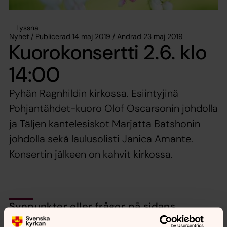
Lyssna
Nyhet / Publicerad 14 maj 2019 / Ändrad 23 maj 2019
Kuorokonsertti 2.6. klo
14:00
Pyhän Ragnhildin kirkossa. Esiintyjinä
Pohjantähdet-kuoro Olof Oscarsonin johdolla
ja Täljen kantelesiskot Marjatta Batshonin
johdolla sekä laulusolisti Janica Amante.
Konsertin jälkeen on kahvit kirkossa.
Synpunkter eller frågor på sidans
innehåll?