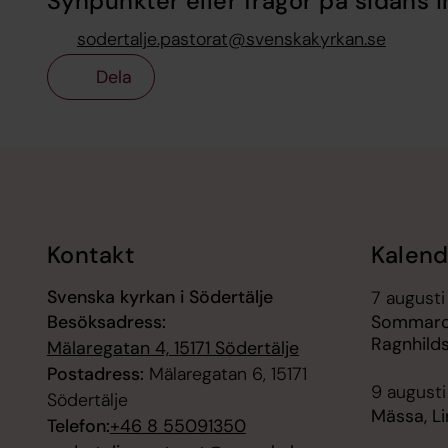
Synpunkter eller frågor på sidans i
sodertalje.pastorat@svenskakyrkan.se
Dela
Tillbaka till toppen
Tillbaka till innehållet
Kontakt
Kalend
Svenska kyrkan i Södertälje
7 augusti
Besöksadress:
Sommarca
Ragnhild
Mälaregatan 4, 15171 Södertälje
Postadress:
Mälaregatan 6, 15171
9 augusti
Södertälje
Mässa, Li
Telefon:
+46 8 55091350