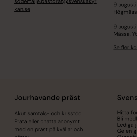
sodertalje.pastorat@svenskakyr
9 augusti
kan.se
Högmässa
9 augusti
Mässa, Y
Se fler 
Jourhavande präst
Svens
Hitta f
Akut samtals- och krisstöd.
Bli med
Prata eller chatta anonymt
Lediga 
med en präst på kvällar och
Ge en g
Organis