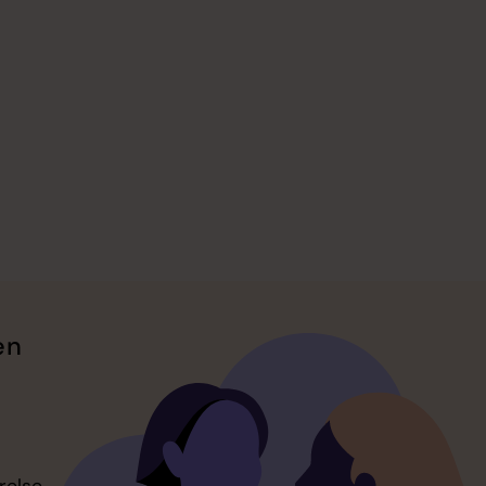
en
relse