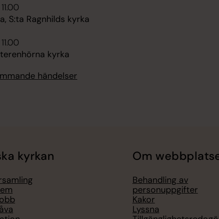
 11.00
, S:ta Ragnhilds kyrka
 11.00
tterenhörna kyrka
kommande händelser
ka kyrkan
Om webbplats
örsamling
Behandling av
lem
personuppgifter
jobb
Kakor
åva
Lyssna
ation
Tillgänglighetsredogö