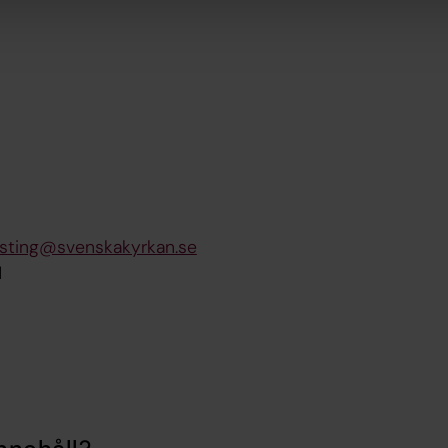
risting@svenskakyrkan.se
1