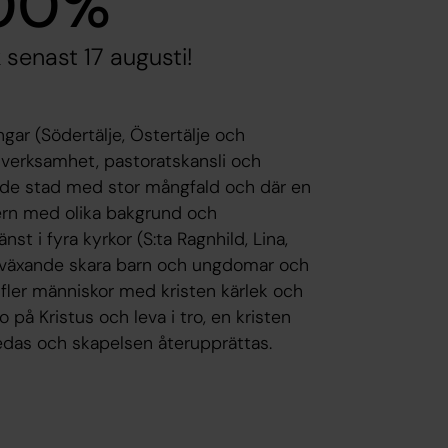
100%
 senast 17 augusti!
ngar (Södertälje, Östertälje och
sverksamhet, pastoratskansli och
ande stad med stor mångfald och där en
tern med olika bakgrund och
nst i fyra kyrkor (S:ta Ragnhild, Lina,
n växande skara barn och ungdomar och
a fler människor med kristen kärlek och
 på Kristus och leva i tro, en kristen
das och skapelsen återupprättas.