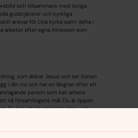
örebild och tillsammans med övriga
eda gudstjänster och kyrkliga
skilt ansvar för Lina kyrka samt delta i
ka arbetet efter egna intressen som
ordning, som älskar Jesus och ser bönen
gg i din tro och har en längtan efter att
svarstagande person som kan arbeta
att nå församlingens mål. Du är öppen
kor. Du har ett ekumeniskt sinne och
 främst ortodoxa.
t att lära dig det eftersom det i Lina
har olika funktionsvariationer (Angels)