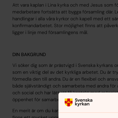
Att vara kaplan i Lina kyrka och med Jesus som f
medarbetare fortsätta att bygga församling där. L
handlingar i alla våra kyrkor och kapell med ett sär
konfirmandarbetet. Stor möjlighet finns att påver
ligger i linje med församlingens mål.
DIN BAKGRUND
Vi söker dig som är prästvigd i Svenska kyrkans 
som en viktig del av det kyrkliga arbetet. Du är try
förmedla den till andra. Du är en flexibel och an
både självständigt och samarbeta med andra för 
och social och har lätt att få kontakt med männis
öppenhet för samarbete med andra kristna kyrkor,
En merit är om du kan stödteckna eller har villighe
finns ett mycket uppskattat arbete där deltagarna 