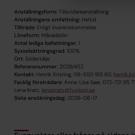
Anställningsform:
Tillsvidareanställning
Anställningens omfattning:
Heltid
Tillträde:
Enligt överenskommelse
Löneform:
Månadslön
Antal lediga befattningar:
1
Sysselsättningsgrad:
100%
Ort:
Södertälje
Referensnummer:
2026/452
Kontakt:
Henrik Kristing, 08-550 913 60,
henrik.k
Facklig företrädare:
Anna-Lisa Saar, 072-721 95 7
Lena Kratz,
lena.kratz@fv.vision.se
Sista ansökningsdag:
2026-08-17