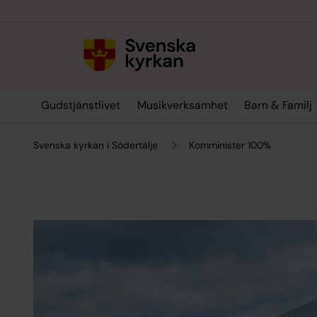
Till innehållet
Till undermeny
Gudstjänstlivet
Musikverksamhet
Barn & Familj
Svenska kyrkan i Södertälje
Komminister 100%