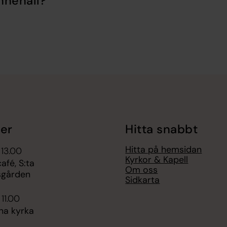
nnehåll?
er
Hitta snabbt
Hitta på hemsidan
 13.00
Kyrkor & Kapell
fé, S:ta
Om oss
sgården
Sidkarta
 11.00
na kyrka