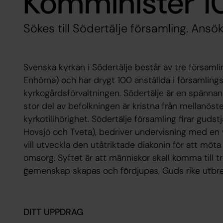
Komminister 
Sökes till Södertälje församling. Ansök
Svenska kyrkan i Södertälje består av tre församli
Enhörna) och har drygt 100 anställda i församling
kyrkogårdsförvaltningen. Södertälje är en spänn
stor del av befolkningen är kristna från mellanös
kyrkotillhörighet. Södertälje församling firar gudstjä
Hovsjö och Tveta), bedriver undervisning med e
vill utveckla den utåtriktade diakonin för att möt
omsorg. Syftet är att människor skall komma till tro
gemenskap skapas och fördjupas, Guds rike utbre
DITT UPPDRAG