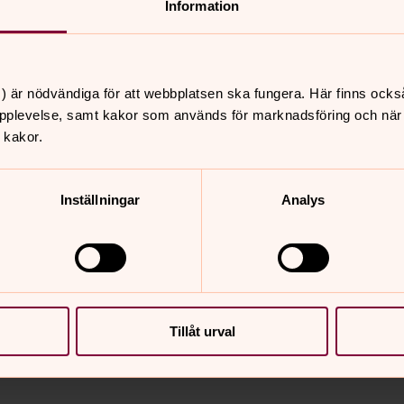
Information
.
) är nödvändiga för att webbplatsen ska fungera. Här finns ocks
pplevelse, samt kakor som används för marknadsföring och när vi
ng till egen bil krävs. Arbetstiden är
 kakor.
er i Strängnäs stifts domkapitel sker den
en 17 september 2026.
Inställningar
Analys
erde, e-post:
3 60. Ansöker gör du senast den 17
Tillåt urval