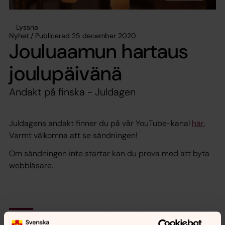
Lyssna
Nyhet / Publicerad 25 december 2020
Jouluaamun hartaus
joulupäivänä
Andakt på finska - Juldagen
Juldagens andakt finner du på vår YouTube-kanal
här.
Varmt välkomna att se sändningen!
Om sändningen inte startar kan du prova med att byta
webbläsare.
Synpunkter eller frågor på sidans