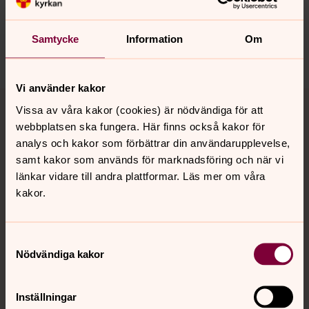
innehåll?
sodertalje.pastorat@svenskakyrkan.se
Samtycke
Information
Om
Dela
Vi använder kakor
Tillbaka till toppen
Tillbaka till innehållet
Vissa av våra kakor (cookies) är nödvändiga för att
webbplatsen ska fungera. Här finns också kakor för
analys och kakor som förbättrar din användarupplevelse,
samt kakor som används för marknadsföring och när vi
Kontakt
länkar vidare till andra plattformar. Läs mer om våra
kakor.
Kalender
Samtyckesval
Nödvändiga kakor
Hitta snabbt
Inställningar