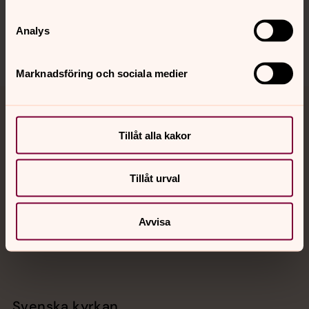
Sociala kanaler
Analys
Marknadsföring och sociala medier
Jourhavande präst
Tillåt alla kakor
Akut samtals- och krisstöd. Prata eller chatta anonymt
med en präst på kvällar och nätter.
Tillåt urval
Chatt
Digitalt brev
Avvisa
Telefon 112
Svenska kyrkan