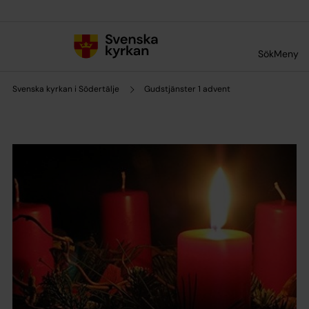
Till innehållet
Till undermeny
Sök
Meny
Svenska kyrkan i Södertälje
Gudstjänster 1 advent