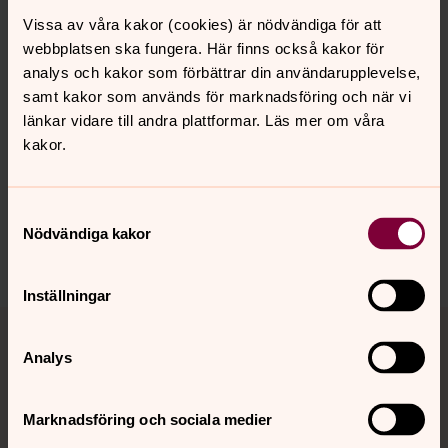
Adventsmässa. Ralph Sjöholm och Karin Westerberg.
Vissa av våra kakor (cookies) är nödvändiga för att
Enhörna kören under ledning av Britta Hoas. Mottagande
webbplatsen ska fungera. Här finns också kakor för
av församlingsherde Kiki Svee.
analys och kakor som förbättrar din användarupplevelse,
samt kakor som används för marknadsföring och när vi
länkar vidare till andra plattformar. Läs mer om våra
kakor.
Synpunkter eller frågor på sidans
innehåll?
Samtyckesval
sodertalje.pastorat@svenskakyrkan.se
Nödvändiga kakor
Dela
Inställningar
Tillbaka till toppen
Tillbaka till innehållet
Analys
Kontakt
Marknadsföring och sociala medier