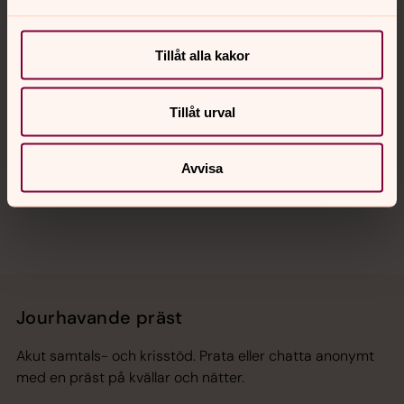
Kalender
Tillåt alla kakor
Hitta snabbt
Tillåt urval
Avvisa
Sociala kanaler
Jourhavande präst
Akut samtals- och krisstöd. Prata eller chatta anonymt
med en präst på kvällar och nätter.