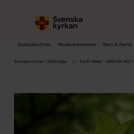
Till innehållet
Till undermeny
Gudstjänstlivet
Musikverksamhet
Barn & Familj
Svenska kyrkan i Södertälje
Earth Week - NÄSTAN HELT 