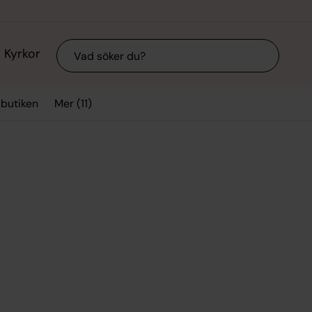
Sök
Kyrkor
Mer (11)
sbutiken