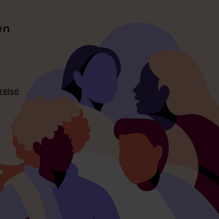
en
relse