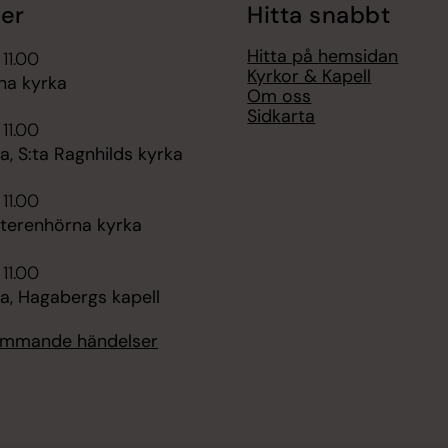
er
Hitta snabbt
Hitta på hemsidan
 11.00
Kyrkor & Kapell
na kyrka
Om oss
Sidkarta
 11.00
, S:ta Ragnhilds kyrka
 11.00
tterenhörna kyrka
 11.00
, Hagabergs kapell
kommande händelser