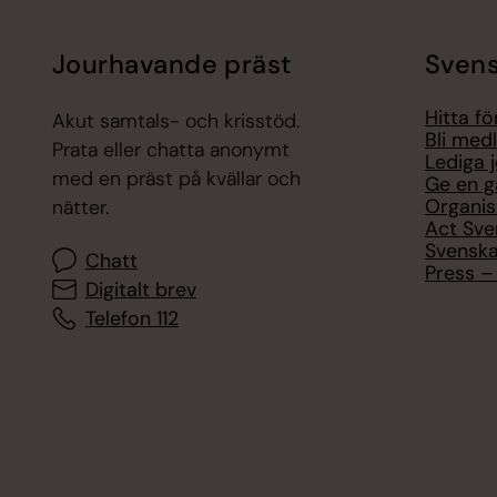
Jourhavande präst
Svens
Hitta f
Akut samtals- och krisstöd.
Bli med
Prata eller chatta anonymt
Lediga 
med en präst på kvällar och
Ge en g
Organis
nätter.
Act Sve
Svenska
Chatt
Press – 
Digitalt brev
Telefon 112