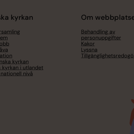
ka kyrkan
Om webbplats
örsamling
Behandling av
lem
personuppgifter
jobb
Kakor
åva
Lyssna
ation
Tillgänglighetsredogö
nska kyrkan
 kyrkan i utlandet
nationell nivå