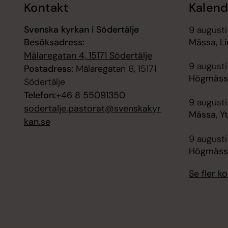
Kontakt
Kalend
Svenska kyrkan i Södertälje
9 augusti
Besöksadress:
Mässa, Li
Mälaregatan 4, 15171 Södertälje
9 augusti
Postadress:
Mälaregatan 6, 15171
Högmässa
Södertälje
Telefon:
+46 8 55091350
9 augusti
sodertalje.pastorat@svenskakyr
Mässa, Y
kan.se
9 augusti
Högmässa
Se fler 