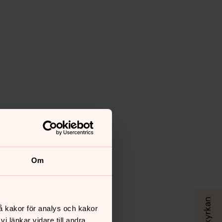
Om
å kakor för analys och kakor
 länkar vidare till andra