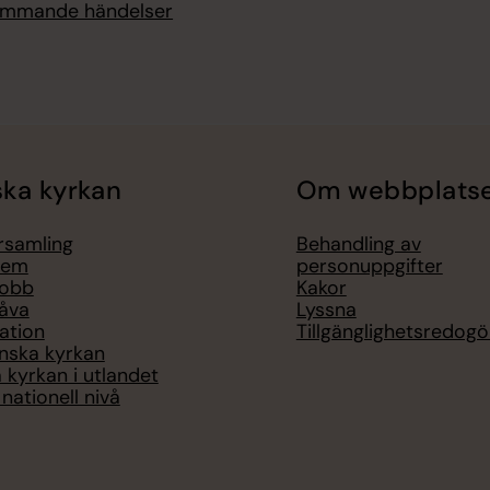
kommande händelser
ka kyrkan
Om webbplats
örsamling
Behandling av
lem
personuppgifter
jobb
Kakor
åva
Lyssna
ation
Tillgänglighetsredogö
nska kyrkan
 kyrkan i utlandet
nationell nivå