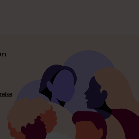
en
relse