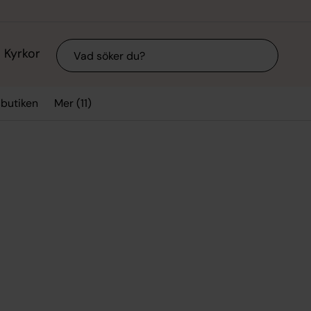
Sök
Kyrkor
Mer (11)
sbutiken