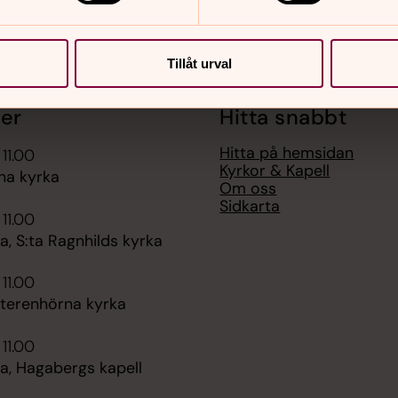
Tillåt urval
er
Hitta snabbt
Hitta på hemsidan
 11.00
Kyrkor & Kapell
na kyrka
Om oss
Sidkarta
 11.00
, S:ta Ragnhilds kyrka
 11.00
tterenhörna kyrka
 11.00
, Hagabergs kapell