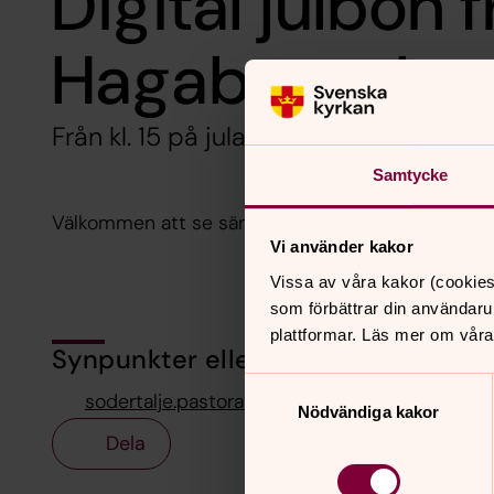
Digital julbön 
Hagabergs kap
Från kl. 15 på julafton på YouTube
Samtycke
Välkommen att se sändningen på vår YouTube-ka
Vi använder kakor
Vissa av våra kakor (cookies
som förbättrar din användaru
plattformar. Läs mer om våra
Synpunkter eller frågor på sidans i
Samtyckesval
sodertalje.pastorat@svenskakyrkan.se
Nödvändiga kakor
Dela