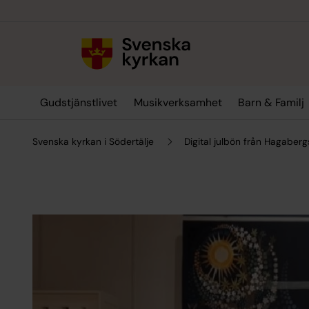
Till innehållet
Till undermeny
Gudstjänstlivet
Musikverksamhet
Barn & Familj
Svenska kyrkan i Södertälje
Digital julbön från Hagaberg