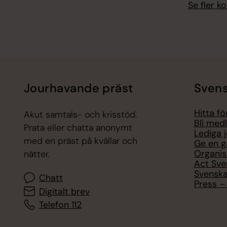
Se fler 
Jourhavande präst
Svens
Hitta f
Akut samtals- och krisstöd.
Bli med
Prata eller chatta anonymt
Lediga 
med en präst på kvällar och
Ge en g
Organis
nätter.
Act Sve
Svenska
Chatt
Press – 
Digitalt brev
Telefon 112