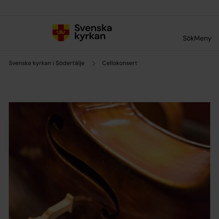
Till innehållet
Till undermeny
Sök
Meny
Svenska kyrkan i Södertälje
Cellokonsert