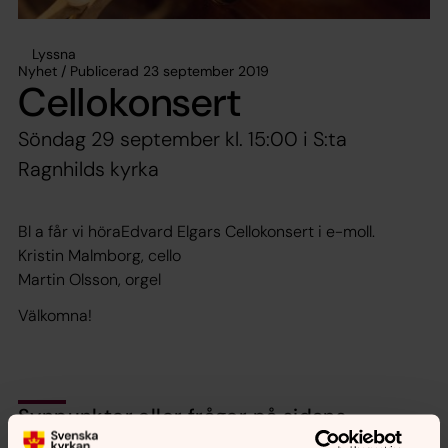
Lyssna
Nyhet / Publicerad 23 september 2019
Cellokonsert
Söndag 29 september kl. 15:00 i S:ta
Ragnhilds kyrka
Bl a får vi höraEdvard Elgars Cellokonsert i e-moll.
Kristin Malmborg, cello
Martin Olsson, orgel
Välkomna!
Synpunkter eller frågor på sidans
innehåll?