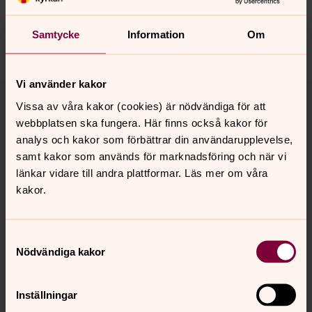
sodertalje.pastorat@svenskakyrkan.se
Samtycke
Information
Om
Dela
Vi använder kakor
Tillbaka till toppen
Tillbaka till innehållet
Vissa av våra kakor (cookies) är nödvändiga för att
webbplatsen ska fungera. Här finns också kakor för
analys och kakor som förbättrar din användarupplevelse,
Kontakt
samt kakor som används för marknadsföring och när vi
länkar vidare till andra plattformar. Läs mer om våra
kakor.
Kalender
Samtyckesval
Nödvändiga kakor
Hitta snabbt
Inställningar