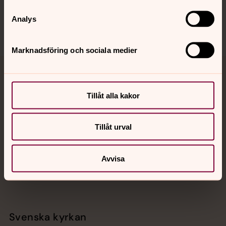
Sociala kanaler
Analys
Marknadsföring och sociala medier
Jourhavande präst
Tillåt alla kakor
Akut samtals- och krisstöd. Prata eller chatta anonymt
med en präst på kvällar och nätter.
Tillåt urval
Chatt
Digitalt brev
Avvisa
Telefon 112
Svenska kyrkan