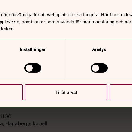
) är nödvändiga för att webbplatsen ska fungera. Här finns ocks
pplevelse, samt kakor som används för marknadsföring och när vi
 kakor.
er
Hitta snabbt
Inställningar
Analys
Hitta på hemsidan
 11.00
Kyrkor & Kapell
na kyrka
Om oss
Sidkarta
 11.00
, S:ta Ragnhilds kyrka
Tillåt urval
 11.00
tterenhörna kyrka
 11.00
, Hagabergs kapell