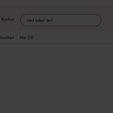
Sök
Kyrkor
Mer (11)
sbutiken