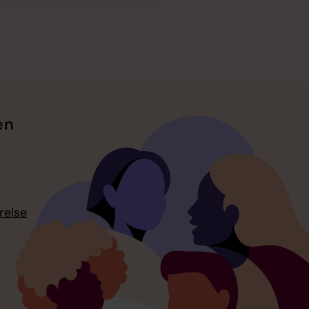
en
relse