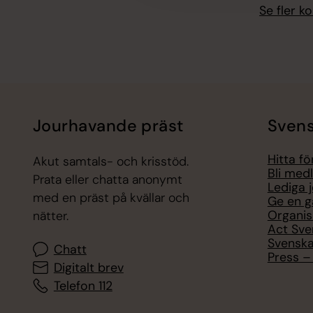
Se fler 
Jourhavande präst
Svens
Hitta f
Akut samtals- och krisstöd.
Bli med
Prata eller chatta anonymt
Lediga 
med en präst på kvällar och
Ge en g
Organis
nätter.
Act Sve
Svenska
Chatt
Press – 
Digitalt brev
Telefon 112