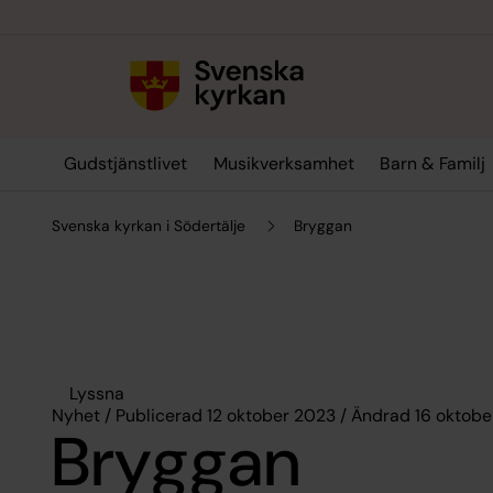
Till innehållet
Till undermeny
Gudstjänstlivet
Musikverksamhet
Barn & Familj
Svenska kyrkan i Södertälje
Bryggan
Lyssna
Nyhet / Publicerad 12 oktober 2023 / Ändrad 16 oktob
Bryggan