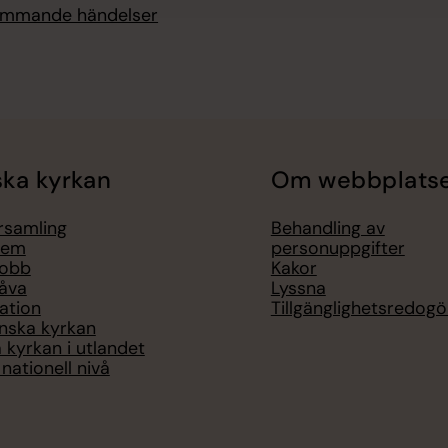
kommande händelser
ka kyrkan
Om webbplats
örsamling
Behandling av
lem
personuppgifter
jobb
Kakor
åva
Lyssna
ation
Tillgänglighetsredogö
nska kyrkan
 kyrkan i utlandet
nationell nivå