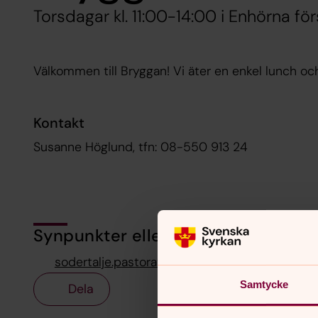
Torsdagar kl. 11:00-14:00 i Enhörna f
Välkommen till Bryggan! Vi äter en enkel lunch o
Kontakt
Susanne Höglund, tfn: 08-550 913 24
Synpunkter eller frågor på sidans i
sodertalje.pastorat@svenskakyrkan.se
Samtycke
Dela