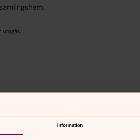
örsamlingshem.
ch umgås.
nnehåll?
Information