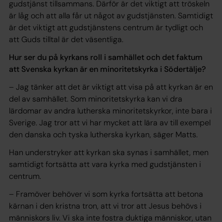
gudstjänst tillsammans. Därför är det viktigt att tröskeln
är låg och att alla får ut något av gudstjänsten. Samtidigt
är det viktigt att gudstjänstens centrum är tydligt och
att Guds tilltal är det väsentliga.
Hur ser du på kyrkans roll i samhället och det faktum
att Svenska kyrkan är en minoritetskyrka i Södertälje?
– Jag tänker att det är viktigt att visa på att kyrkan är en
del av samhället. Som minoritetskyrka kan vi dra
lärdomar av andra lutherska minoritetskyrkor, inte bara i
Sverige. Jag tror att vi har mycket att lära av till exempel
den danska och tyska lutherska kyrkan, säger Matts.
Han understryker att kyrkan ska synas i samhället, men
samtidigt fortsätta att vara kyrka med gudstjänsten i
centrum.
– Framöver behöver vi som kyrka fortsätta att betona
kärnan i den kristna tron, att vi tror att Jesus behövs i
människors liv. Vi ska inte fostra duktiga människor, utan