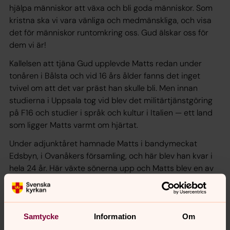
hjälpa människor att växa och bli goda människor. Som
kristna ska vi vara vänliga och medmänskliga, och visa
det för människor runtomkring oss. Gud älskar oss för
dem vi är!
Kallelsen att tjäna Gud upplevde Matts redan under
tonåren i Bålsta och vid 16 års ålder fanns det inget
tvivel om att det var präst han skulle bli. Men innan
studierna i Uppsala tog vid blev det militärtjänstgöring
på F16 och studier i språk och kultur i Italien — ett land
som ligger Matts varmt om hjärtat.
Under adjunktåret hamnade Matts i bandymeckat
Edsbyn, i Ovanåkers församling, och här blev han kvar i
hela 24 år. Här växte sönerna upp och Matts blev en av
byns många “bandypappor”. Som 33-åring var han
Sveriges då yngste kyrkoherde och kontraktsprost.
Det blev många år i Edsbyn, men föddes gjorde Matts i
Samtycke
Information
Om
Stockholm. Uppväxten tillbringades i Bålsta och