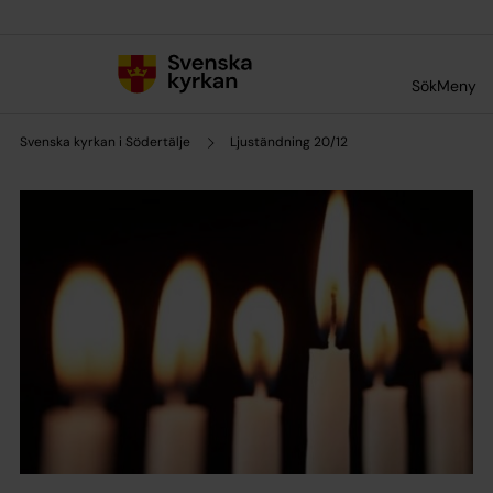
Till innehållet
Till undermeny
Sök
Meny
Svenska kyrkan i Södertälje
Ljuständning 20/12