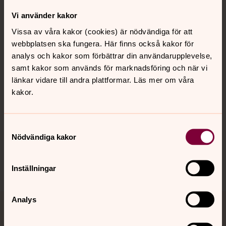
Vi använder kakor
Kontakt
Vissa av våra kakor (cookies) är nödvändiga för att
webbplatsen ska fungera. Här finns också kakor för
analys och kakor som förbättrar din användarupplevelse,
Kalender
samt kakor som används för marknadsföring och när vi
länkar vidare till andra plattformar. Läs mer om våra
kakor.
Hitta snabbt
Samtyckesval
Sociala kanaler
Nödvändiga kakor
Inställningar
Analys
Jourhavande präst