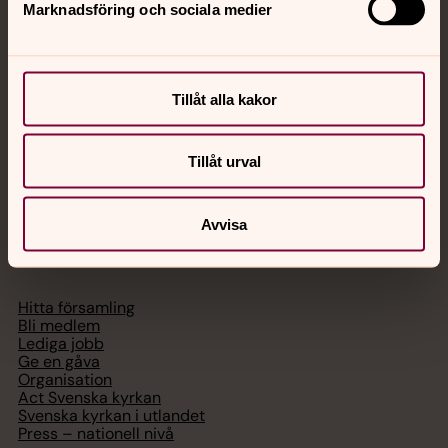
Marknadsföring och sociala medier
Akut samtals- och krisstöd. Prata eller chatta anonymt
med en präst på kvällar och nätter.
Tillåt alla kakor
Chatt
Digitalt brev
Telefon 112
Tillåt urval
Avvisa
Svenska kyrkan
Hitta församling
Bli medlem
Lediga jobb
Ge en gåva
Organisation
Act Svenska kyrkan
Svenska kyrkan i utlandet
Press – nationell nivå