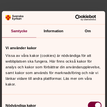
Senast ändrad 8 januari 2019
Synpunkter eller frågor på sidans
innehåll?
Samtycke
Information
Om
sodertalje.pastorat@svenskakyrkan.se
Dela
Vi använder kakor
Vissa av våra kakor (cookies) är nödvändiga för att
Tillbaka till toppen
Tillbaka till innehållet
webbplatsen ska fungera. Här finns också kakor för
analys och kakor som förbättrar din användarupplevelse,
samt kakor som används för marknadsföring och när vi
länkar vidare till andra plattformar. Läs mer om våra
Kontakt
kakor.
Samtyckesval
Kalender
Nödvändiga kakor