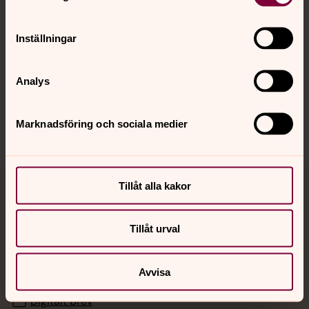
Hitta snabbt
Inställningar
Analys
Sociala kanaler
Marknadsföring och sociala medier
Tillåt alla kakor
Jourhavande präst
Akut samtals- och krisstöd. Prata eller chatta anonymt
Tillåt urval
med en präst på kvällar och nätter.
Avvisa
Chatt
Digitalt brev