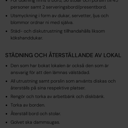
För dukning finns 8 bord, 36 stolar och porslin till 45
personer samt 2 serveringsbord/presentbord.
Utsmyckning i form av dukar, servetter, ljus och
blommor ordnar ni med själva.
Städ- och diskutrustning tillhandahålls liksom
kökshanddukar.
STÄDNING OCH ÅTERSTÄLLANDE AV LOKAL
Den som har bokat lokalen är också den som är
ansvarig för att den lämnas välstädad.
All utrustning samt porslin som använts diskas och
återställs på sina respektive platser.
Rengör och torka av arbetbänk och diskbänk.
Torka av borden.
Återställ bord och stolar.
Golvet ska dammsugas.