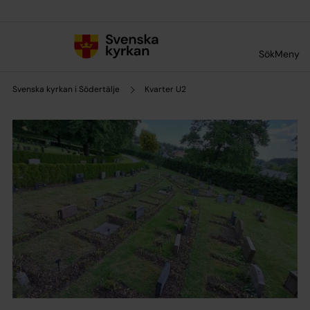
Till innehållet
Till undermeny
Sök
Meny
Svenska kyrkan i Södertälje
Kvarter U2