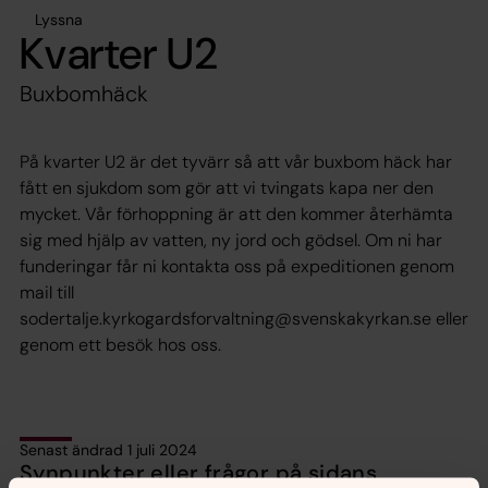
Lyssna
Kvarter U2
Buxbomhäck
På kvarter U2 är det tyvärr så att vår buxbom häck har
fått en sjukdom som gör att vi tvingats kapa ner den
mycket. Vår förhoppning är att den kommer återhämta
sig med hjälp av vatten, ny jord och gödsel. Om ni har
funderingar får ni kontakta oss på expeditionen genom
mail till
sodertalje.kyrkogardsforvaltning@svenskakyrkan.se eller
genom ett besök hos oss.
Senast ändrad 1 juli 2024
Synpunkter eller frågor på sidans