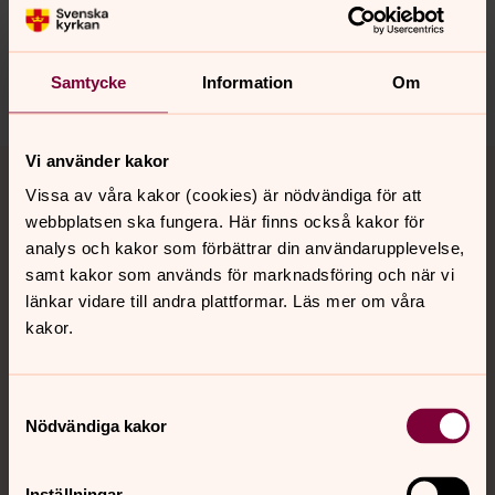
innehåll?
sodertalje.pastorat@svenskakyrkan.se
Samtycke
Information
Om
Dela
Tillbaka till toppen
Tillbaka till innehållet
Vi använder kakor
Vissa av våra kakor (cookies) är nödvändiga för att
webbplatsen ska fungera. Här finns också kakor för
analys och kakor som förbättrar din användarupplevelse,
Kontakt
samt kakor som används för marknadsföring och när vi
länkar vidare till andra plattformar. Läs mer om våra
kakor.
Kalender
Samtyckesval
Nödvändiga kakor
Hitta snabbt
Inställningar