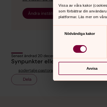
Vissa av våra kakor (cookies
som förbättrar din användaru
Ändra inställningar
plattformar. Läs mer om våra
Samtyckesval
Nödvändiga kakor
Senast ändrad 20 december 2021
Synpunkter eller frågor på sidans i
Avvisa
sodertalje.pastorat@svenskakyrkan.se
Dela
Tillbaka till toppen
Tillbaka till innehållet