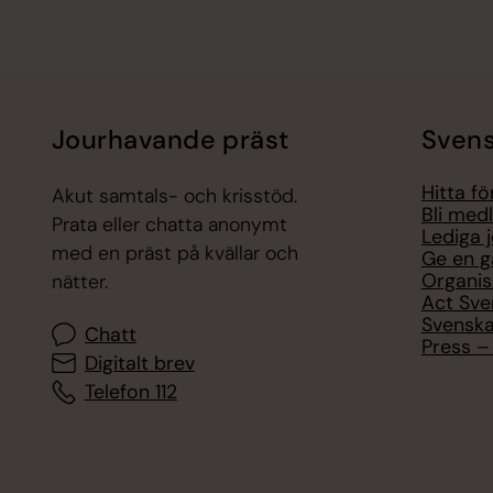
Jourhavande präst
Svens
Hitta f
Akut samtals- och krisstöd.
Bli med
Prata eller chatta anonymt
Lediga 
med en präst på kvällar och
Ge en g
Organis
nätter.
Act Sve
Svenska
Chatt
Press – 
Digitalt brev
Telefon 112