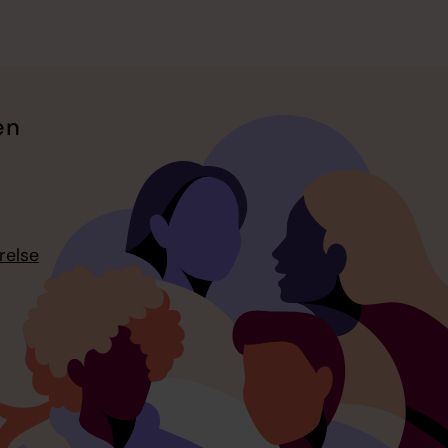
en
relse