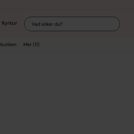
Sök
Kyrkor
Mer (11)
sbutiken