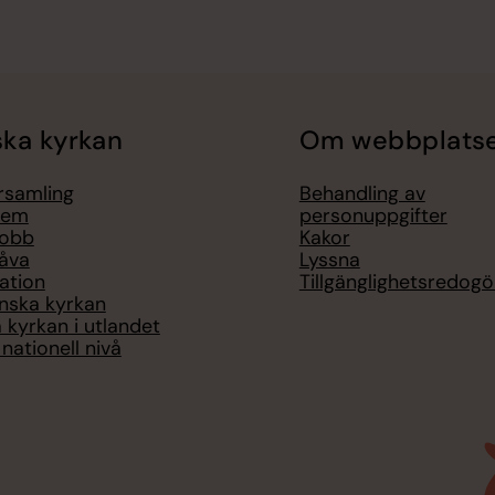
ka kyrkan
Om webbplats
örsamling
Behandling av
lem
personuppgifter
jobb
Kakor
åva
Lyssna
ation
Tillgänglighetsredogö
nska kyrkan
 kyrkan i utlandet
nationell nivå