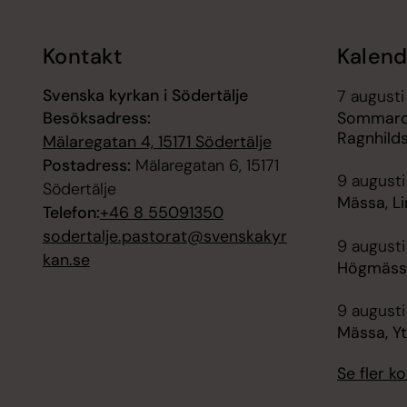
Kontakt
Kalend
Svenska kyrkan i Södertälje
7 augusti
Besöksadress:
Sommarca
Ragnhild
Mälaregatan 4, 15171 Södertälje
Postadress:
Mälaregatan 6, 15171
9 augusti
Södertälje
Mässa, Li
Telefon:
+46 8 55091350
sodertalje.pastorat@svenskakyr
9 augusti
kan.se
Högmässa
9 augusti
Mässa, Y
Se fler 