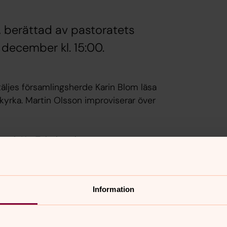
 berättad av pastoratets
december kl. 15:00.
äljes församlingsherde Karin Blom läsa
s kyrka. Martin Olsson improviserar över
- och YouTubekanal.
Information
kakor för marknadsföring.