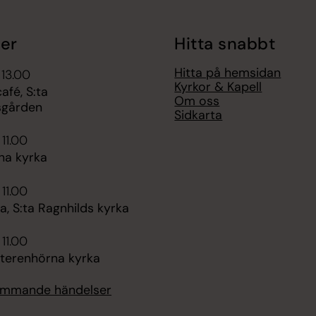
er
Hitta snabbt
Hitta på hemsidan
 13.00
Kyrkor & Kapell
fé, S:ta
Om oss
sgården
Sidkarta
 11.00
na kyrka
 11.00
, S:ta Ragnhilds kyrka
 11.00
tterenhörna kyrka
kommande händelser