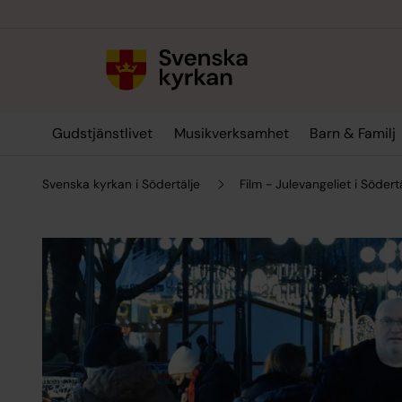
Till innehållet
Till undermeny
Gudstjänstlivet
Musikverksamhet
Barn & Familj
Svenska kyrkan i Södertälje
Film - Julevangeliet i Södert