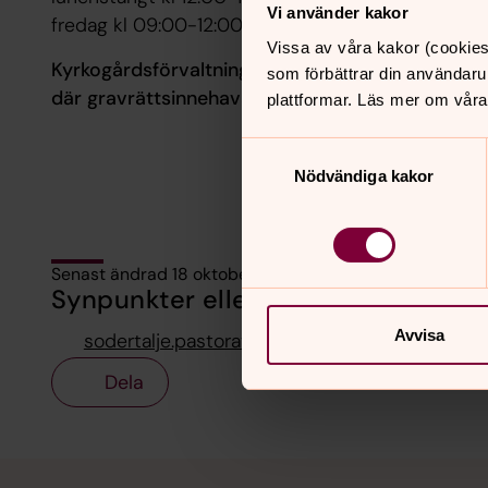
Vi använder kakor
fredag kl 09:00-12:00
Vissa av våra kakor (cookies
Kyrkogårdsförvaltningen har enligt begravningsla
som förbättrar din användaru
där gravrättsinnehavare saknas.
plattformar. Läs mer om våra
Samtyckesval
Nödvändiga kakor
Senast ändrad 18 oktober 2022
Synpunkter eller frågor på sidans i
Avvisa
sodertalje.pastorat@svenskakyrkan.se
Dela
Tillbaka till toppen
Tillbaka till innehållet