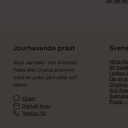
Se fler 
Jourhavande präst
Svens
Hitta f
Akut samtals- och krisstöd.
Bli med
Prata eller chatta anonymt
Lediga 
med en präst på kvällar och
Ge en g
Organis
nätter.
Act Sve
Svenska
Chatt
Press – 
Digitalt brev
Telefon 112