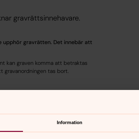
knar gravrättsinnehavare.
 upphör gravrätten. Det innebär att
ent kan graven komma att betraktas
 gravanordningen tas bort.
är anhöriga till någon av gravarna på:
Information