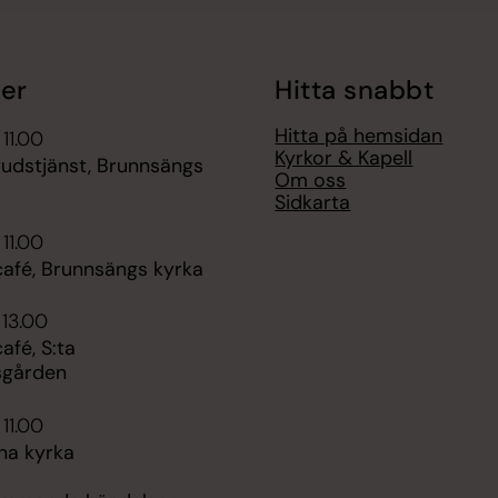
er
Hitta snabbt
Hitta på hemsidan
 11.00
Kyrkor & Kapell
udstjänst, Brunnsängs
Om oss
Sidkarta
 11.00
fé, Brunnsängs kyrka
 13.00
fé, S:ta
sgården
 11.00
na kyrka