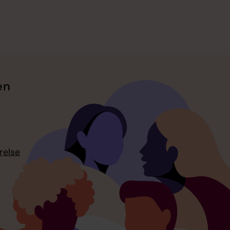
en
relse