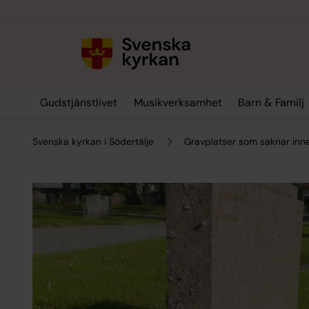
Till innehållet
Till undermeny
Gudstjänstlivet
Musikverksamhet
Barn & Familj
Svenska kyrkan i Södertälje
Gravplatser som saknar inn