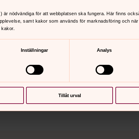
) är nödvändiga för att webbplatsen ska fungera. Här finns ocks
gens anvisning skyltat på gravrätter
pplevelse, samt kakor som används för marknadsföring och när vi
 kakor.
Inställningar
Analys
nnehåll?
Tillåt urval