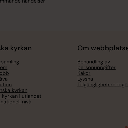
kommande händelser
ka kyrkan
Om webbplats
örsamling
Behandling av
lem
personuppgifter
jobb
Kakor
åva
Lyssna
ation
Tillgänglighetsredogö
nska kyrkan
 kyrkan i utlandet
nationell nivå