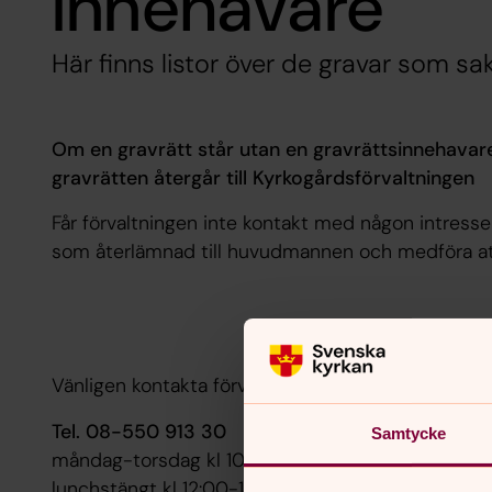
innehavare
Här finns listor över de gravar som sa
Om en gravrätt står utan en gravrättsinnehavare
gravrätten återgår till Kyrkogårdsförvaltningen
Får förvaltningen inte kontakt med någon intress
som återlämnad till huvudmannen och medföra att
Vänligen kontakta förvaltningens expedition om ni 
Tel. 08-550 913 30
Samtycke
måndag-torsdag kl 10:00-14:00
lunchstängt kl 12:00-13:00