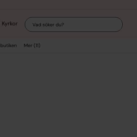
Sök
Kyrkor
Mer (11)
sbutiken