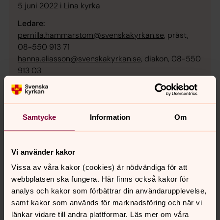
5 juni 2022 i Lina kyrka
Ledare:
pernilla.hammarstom@svenskakyrkan.se
, präst,
08-550 913 71
hanna.eliasson@svenskakyrkan.se
, diakon, 08-550
913 03
ANMÄLAN TILL KONFIRMATION
Samtycke
Information
Om
Konfirmation i Enhörna
Vi använder kakor
Sommarkonfa
Vissa av våra kakor (cookies) är nödvändiga för att
webbplatsen ska fungera. Här finns också kakor för
Vägen- att växa i tro
analys och kakor som förbättrar din användarupplevelse,
samt kakor som används för marknadsföring och när vi
Funkiskonfa
länkar vidare till andra plattformar. Läs mer om våra