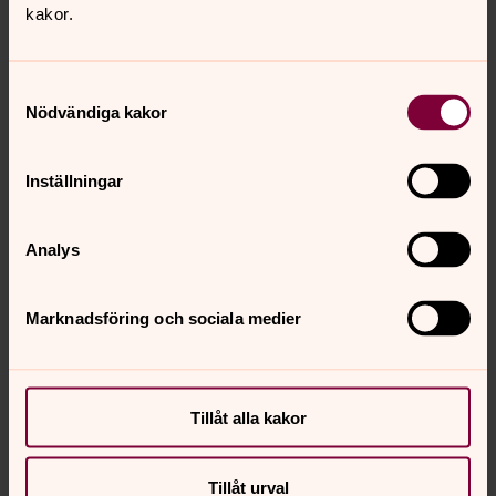
kakor.
Samtyckesval
Nödvändiga kakor
Inställningar
Skicka anmälan
Analys
Marknadsföring och sociala medier
Senast ändrad 3 juni 2021
Synpunkter eller frågor på sidans
innehåll?
Tillåt alla kakor
sodertalje.pastorat@svenskakyrkan.se
Dela
Tillåt urval