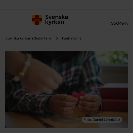
Till innehållet
Till undermeny
Sök
Meny
Svenska kyrkan i Södertälje
Funkiskonfa