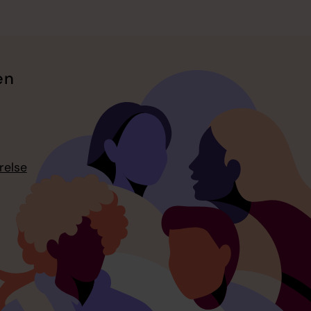
en
relse