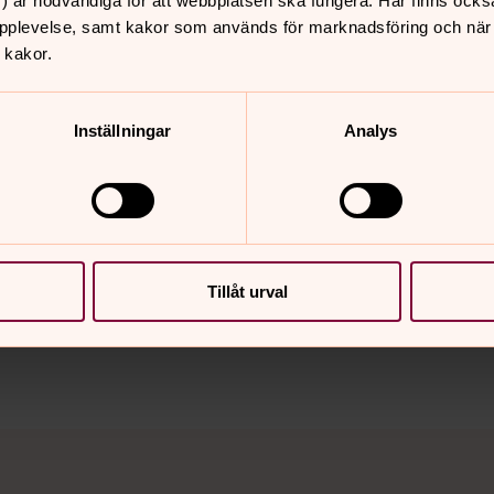
) är nödvändiga för att webbplatsen ska fungera. Här finns ocks
rmation och regler (som ovan) samt
pplevelse, samt kakor som används för marknadsföring och när vi
ens personal vid visningen av lokalen.
 kakor.
3 28 eller 08-550 913 02 för att
n.
Inställningar
Analys
nnehåll?
Tillåt urval