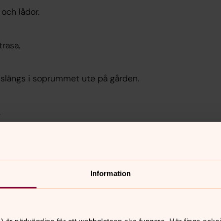
 och lådor.
trasa.
 slängs i soprummet ute på gården.
.
onor!
 ni är klara.
Information
kalen, tfn 08-550 913 50.