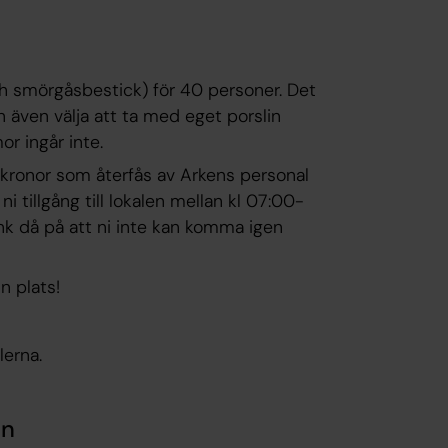
och smörgåsbestick) för 40 personer. Det
an även välja att ta med eget porslin
or ingår inte.
 kronor som återfås av Arkens personal
 tillgång till lokalen mellan kl 07:00-
nk då på att ni inte kan komma igen
n plats!
lerna.
en