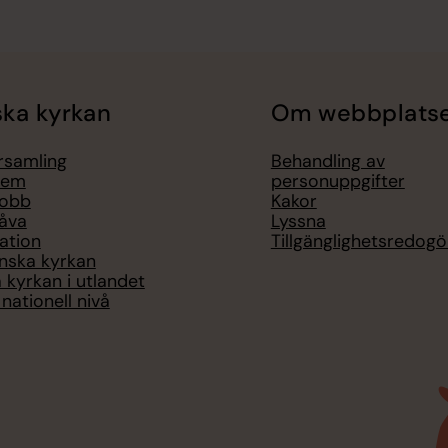
ka kyrkan
Om webbplats
örsamling
Behandling av
lem
personuppgifter
jobb
Kakor
åva
Lyssna
ation
Tillgänglighetsredogö
nska kyrkan
 kyrkan i utlandet
nationell nivå