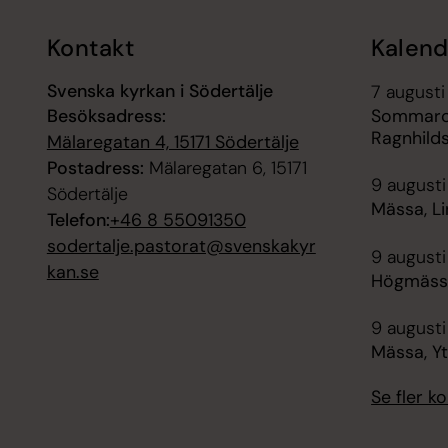
Kontakt
Kalend
Svenska kyrkan i Södertälje
7 augusti
Besöksadress:
Sommarca
Ragnhild
Mälaregatan 4, 15171 Södertälje
Postadress:
Mälaregatan 6, 15171
9 augusti
Södertälje
Mässa, Li
Telefon:
+46 8 55091350
sodertalje.pastorat@svenskakyr
9 augusti
kan.se
Högmässa
9 augusti
Mässa, Y
Se fler 