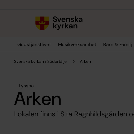
Till innehållet
Till undermeny
Gudstjänstlivet
Musikverksamhet
Barn & Familj
Svenska kyrkan i Södertälje
Arken
Lyssna
Arken
Lokalen finns i S:ta Ragnhildsgården