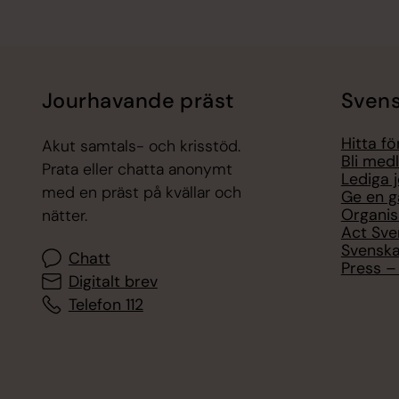
Jourhavande präst
Svens
Hitta f
Akut samtals- och krisstöd.
Bli med
Prata eller chatta anonymt
Lediga 
med en präst på kvällar och
Ge en g
Organis
nätter.
Act Sve
Svenska
Chatt
Press – 
Digitalt brev
Telefon 112