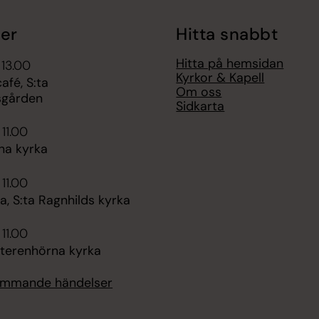
er
Hitta snabbt
Hitta på hemsidan
 13.00
Kyrkor & Kapell
fé, S:ta
Om oss
sgården
Sidkarta
 11.00
na kyrka
 11.00
, S:ta Ragnhilds kyrka
 11.00
tterenhörna kyrka
kommande händelser