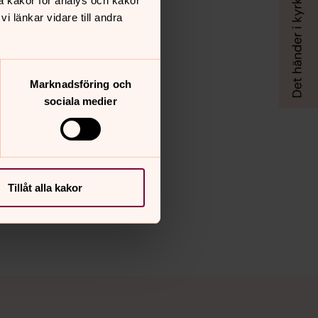
å kakor för analys och kakor
 länkar vidare till andra
Marknadsföring och
sociala medier
Tillåt alla kakor