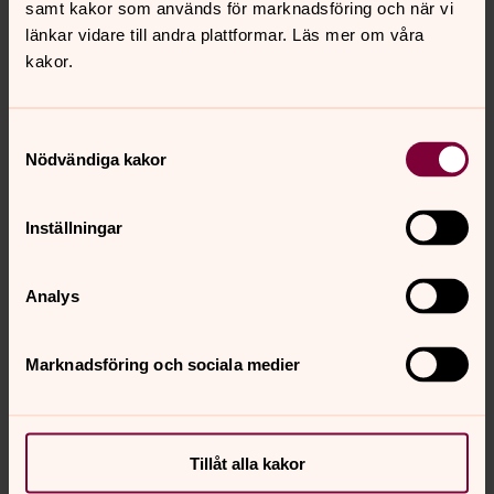
”Sjung av hjärtat sjung” Linnea Ehrnlund, sopran
samt kakor som används för marknadsföring och när vi
och Olof Oscarson, piano.
länkar vidare till andra plattformar. Läs mer om våra
kakor.
16 AUGUSTI 19:00 LINA KYRKA
”Psalmskatten i ny tappning” Svenska
Samtyckesval
psalmjazztrion.
Nödvändiga kakor
23 AUGUSUTI 19:00 S:TA RAGNHILDS KYRKA
”Ett stråk av sommarvärme” Stråkensemble ur
Inställningar
Södertälje Orkesterförening under ledning av Jacob
Laustsen.
Analys
Marknadsföring och sociala medier
Senast ändrad 12 juni 2023
Synpunkter eller frågor på sidans
Tillåt alla kakor
innehåll?