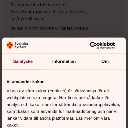
”I sommarens blomstertid”
Anna Bohm, piano och Lotta Franzén,
fiol/nyckelharpa.
26 JULI 19:00 ÖVERENHÖRNA KYRKA
”En resa genom tid och rum” Vlad Constantin
Visenescu, orgel.
2 AUGUSTI 19:00 BRUNNSÄNGS KYRKA
Samtycke
Information
Om
”I denna ljuva sommartid”
Lara Oróstica, sång och
Vlad Constantin Visenescu, orgel/piano.
Vi använder kakor
9 AUGUSTI 19:00 S:TA RAGNHILDS KYRKA
Vissa av våra kakor (cookies) är nödvändiga för att
webbplatsen ska fungera. Här finns också kakor för
”Sjung av hjärtat sjung” Linnea Ehrnlund, sopran
analys och kakor som förbättrar din användarupplevelse,
och Olof Oscarson, piano.
samt kakor som används för marknadsföring och när vi
16 AUGUSTI 19:00 LINA KYRKA
länkar vidare till andra plattformar. Läs mer om våra
kakor.