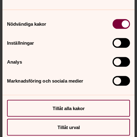
”Psalmskatten i ny tappning” Svenska
psalmjazztrion.
Samtyckesval
23 AUGUSUTI 19:00 S:TA RAGNHILDS KYRKA
Nödvändiga kakor
”Ett stråk av sommarvärme” Stråkensemble ur
Södertälje Orkesterförening under ledning av Jacob
Inställningar
Laustsen.
Analys
Marknadsföring och sociala medier
Senast ändrad 12 juni 2023
Synpunkter eller frågor på sidans
innehåll?
sodertalje.pastorat@svenskakyrkan.se
Tillåt alla kakor
Dela
Tillåt urval