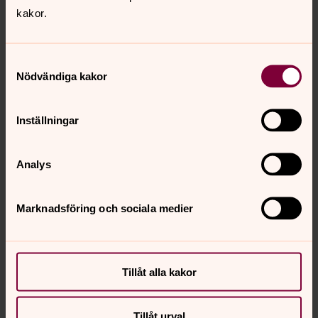
kakor.
16 AUGUSTI 19:00 LINA KYRKA
”Psalmskatten i ny tappning” Svenska
psalmjazztrion.
Samtyckesval
Nödvändiga kakor
23 AUGUSUTI 19:00 S:TA RAGNHILDS KYRKA
”Ett stråk av sommarvärme” Stråkensemble ur
Inställningar
Södertälje Orkesterförening under ledning av Jacob
Laustsen.
Analys
Marknadsföring och sociala medier
Senast ändrad 12 juni 2023
Synpunkter eller frågor på sidans
innehåll?
Tillåt alla kakor
sodertalje.pastorat@svenskakyrkan.se
Dela
Tillåt urval