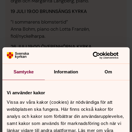
orgel och Margarita Långberg, piano.
19 JULI 19:00 BRUNNSÄNGS KYRKA
”I sommarens blomstertid”
Anna Bohm, piano och Lotta Franzén,
fiol/nyckelharpa.
26 JULI 19:00 ÖVERENHÖRNA KYRKA
”En resa genom tid och rum” Vlad Constantin
Visenescu, orgel.
Samtycke
Information
Om
2 AUGUSTI 19:00 BRUNNSÄNGS KYRKA
”I denna ljuva sommartid”
Lara Oróstica, sång och
Vi använder kakor
Vlad Constantin Visenescu, orgel/piano.
Vissa av våra kakor (cookies) är nödvändiga för att
webbplatsen ska fungera. Här finns också kakor för
9 AUGUSTI 19:00 S:TA RAGNHILDS KYRKA
analys och kakor som förbättrar din användarupplevelse,
”Sjung av hjärtat sjung” Linnea Ehrnlund, sopran
samt kakor som används för marknadsföring och när vi
och Olof Oscarson, piano.
länkar vidare till andra plattformar. Läs mer om våra