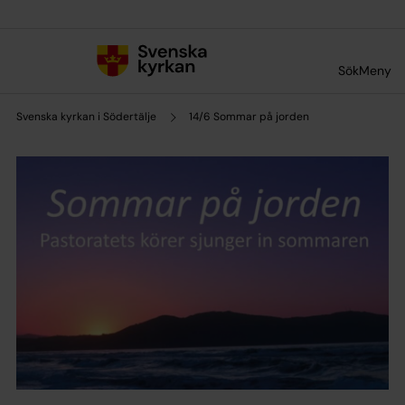
Till innehållet
Till undermeny
Sök
Meny
Svenska kyrkan i Södertälje
14/6 Sommar på jorden