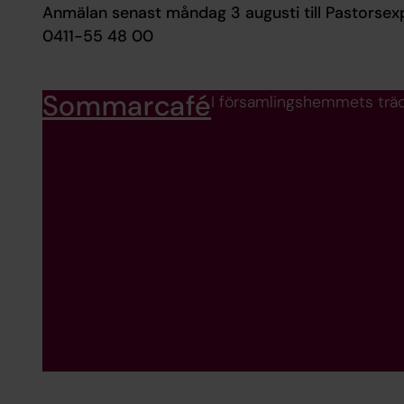
Anmälan senast måndag 3 augusti till Pastorsex
0411-55 48 00
Sommarcafé
I församlingshemmets trädgå