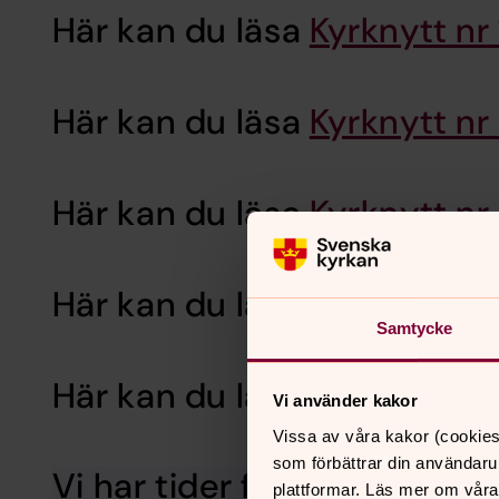
Här kan du läsa
Kyrknytt nr
Här kan du läsa
Kyrknytt nr
Här kan du läsa
Kyrknytt nr
Här kan du läsa
Kyrknytt nr
Samtycke
Här kan du läsa
Kyrknytt nr
Vi använder kakor
Vissa av våra kakor (cookies
som förbättrar din användaru
Vi har tider för dop
Så ring oss och
plattformar. Läs mer om våra