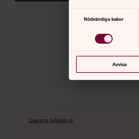
Samtyckesval
Nödvändiga kakor
Avvisa
Dagens bibelord