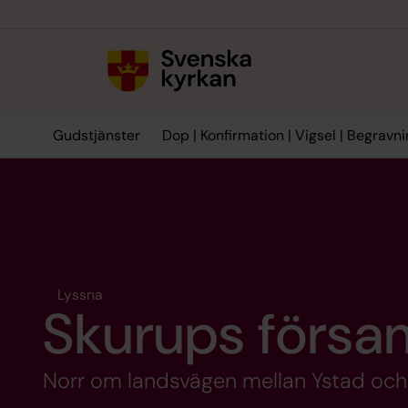
Till innehållet
Till undermeny
Gudstjänster
Dop | Konfirmation | Vigsel | Begravn
Lyssna
Skurups försa
Norr om landsvägen mellan Ystad oc