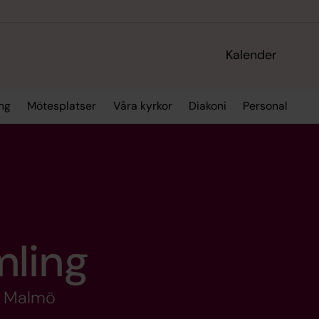
Kalender
ing
Mötesplatser
Våra kyrkor
Diakoni
Personal
mling
h Malmö