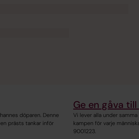
Ge en gåva til
ohannes döparen. Denne
Vi lever alla under samma 
en prästs tankar inför
kampen för varje människas r
9001223.