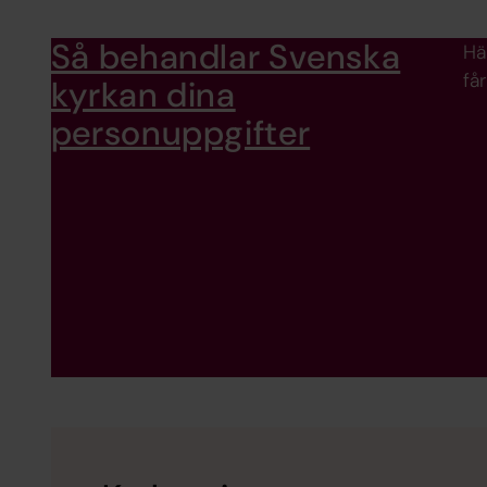
Så behandlar Svenska
Hä
få
kyrkan dina
personuppgifter