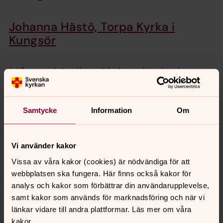
Johanna Hästö, Torpa Kyrka i
Kungsör
Mårten Medbo, Malma kyrka i
Köping
Samtycke
Information
Om
Kari Steihaug, Köpings Kyrka
Vi använder kakor
Vissa av våra kakor (cookies) är nödvändiga för att
Senast ändrad 19 december 2024
webbplatsen ska fungera. Här finns också kakor för
Dela
analys och kakor som förbättrar din användarupplevelse,
samt kakor som används för marknadsföring och när vi
länkar vidare till andra plattformar. Läs mer om våra
kakor.