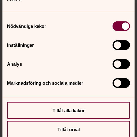
Tillbaka till toppen
Tillbaka till innehållet
Samtyckesval
Nödvändiga kakor
Kontakt
Inställningar
Kalender
Analys
Hitta snabbt
Marknadsföring och sociala medier
Sociala kanaler
Tillåt alla kakor
Tillåt urval