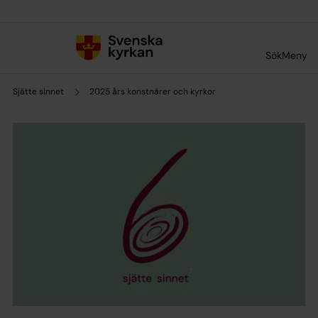
Till innehållet
Till undermeny
Sök
Meny
Sjätte sinnet
2025 års konstnärer och kyrkor