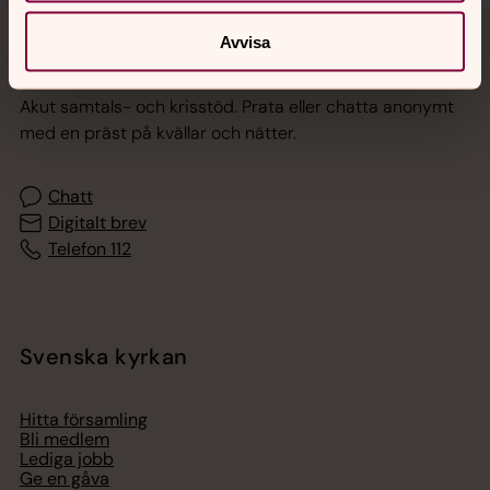
Avvisa
Jourhavande präst
Akut samtals- och krisstöd. Prata eller chatta anonymt
med en präst på kvällar och nätter.
Chatt
Digitalt brev
Telefon 112
Svenska kyrkan
Hitta församling
Bli medlem
Lediga jobb
Ge en gåva