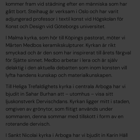
kommer fram vid städning efter en människa som har
gått bort. Steihaug är verksam i Oslo och har varit
adjungerad professor i textil konst vid Högskolan för
Konst och Design vid Göteborgs universitet.
I Malma kyrka, som hör till Köpings pastorat, möter vi
Mårten Medbos keramikskulpturer. Kyrkan är rikt
smyckad och är den som har inspirerat till årets färgval
för Sjätte sinnet. Medbo arbetar i lera och är själv
delaktig i den aktuella debatten som inom konsten vill
lyfta handens kunskap och materialkunskapen.
Till Heliga Trefaldighets kyrka i centrala Arboga har vi
bjudit in Sahar Burhan att – utomhus – visa sitt
ljuskonstverk Dervischdans. Kyrkan ligger mitt i staden,
omgiven av grönytor, som flitigt används under
sommaren, denna sommar med tillskott i form av en
roterande dervisch.
I Sankt Nicolai kyrka i Arboga har vi bjudit in Karin Häll