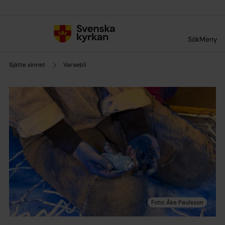
Till innehållet
Till undermeny
Sök
Meny
Sjätte sinnet
Varsebli