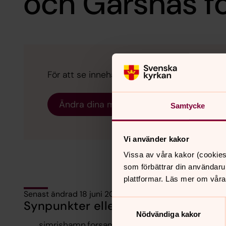
och Gärsnäs f
För att se innehållet behöver du acceptera 
Ändra dina marknadsföring för kakor
Samtycke
Vi använder kakor
Vissa av våra kakor (cookies
som förbättrar din användaru
plattformar. Läs mer om våra
Senast ändrad 18 juni 2026
Synpunkter eller frågor på sidans i
Samtyckesval
Nödvändiga kakor
simrishamn.forsamling@svenskakyrkan.se