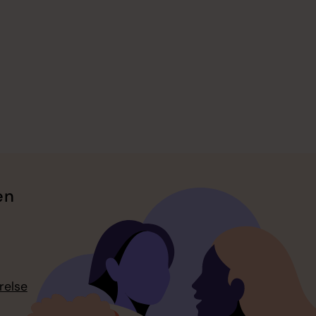
en
relse