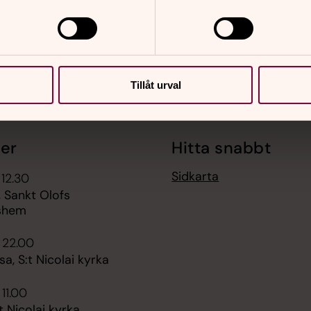
Tillåt urval
er
Hitta snabbt
Sidkarta
 12.30
, Sankt Olofs
shem
 22.00
a, S:t Nicolai kyrka
 11.00
t Nicolai kyrka