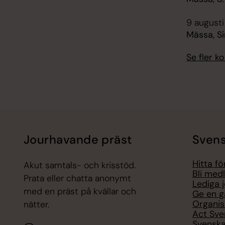
9 augusti
Mässa, Si
Se fler 
Jourhavande präst
Svens
Hitta f
Akut samtals- och krisstöd.
Bli med
Prata eller chatta anonymt
Lediga 
med en präst på kvällar och
Ge en g
Organis
nätter.
Act Sve
Svenska