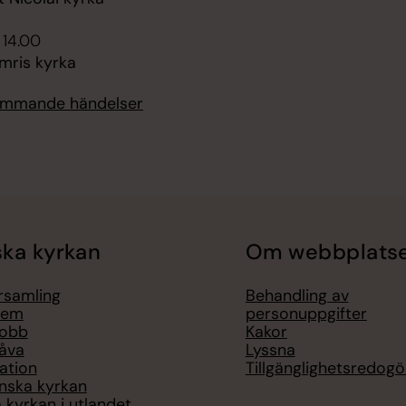
 14.00
mris kyrka
kommande händelser
ka kyrkan
Om webbplats
örsamling
Behandling av
lem
personuppgifter
jobb
Kakor
åva
Lyssna
ation
Tillgänglighetsredogö
nska kyrkan
 kyrkan i utlandet