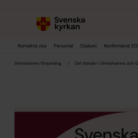
Till innehållet
Till undermeny
Kontakta oss
Personal
Diakoni
Konfirmand 2
Simrishamns församling
Det händer i Simrishamns och G