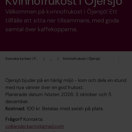
Kvinnofrukost i Öjersjö
Välkommen på kvinnofrukost i Öjersjö! Ett
tillfälle att sitta ner tillsammans, med goda
samtal över kaffekopparna.
Svenska kyrkan i Partille
...
Kvinnofrukost i Öjersjö
Öjersjö bjuder på en härlig miljö - kom och dela en stund
med nya vänner över en god frukost.
Planerade datum hösten 2026
: 3 oktober och 5
december.
Kostnad
:
100 kr. Betalas med swish på plats.
Frågor?
Kontakta:
colliander.karin@gmail.com