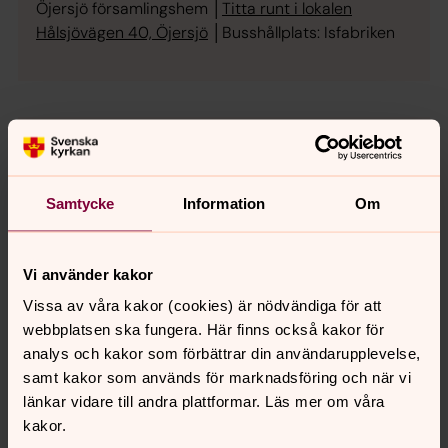
Öjersjö församlingshem │
Titta runt i lokalen
Hålsjövägen 40, Öjersjö
│Busshållplats: Isfabriken
Öjersjökyrkan
Samtycke
Information
Om
Vi använder kakor
Vissa av våra kakor (cookies) är nödvändiga för att
webbplatsen ska fungera. Här finns också kakor för
analys och kakor som förbättrar din användarupplevelse,
samt kakor som används för marknadsföring och när vi
länkar vidare till andra plattformar. Läs mer om våra
Foto: Tommy Hvitfeldt
kakor.