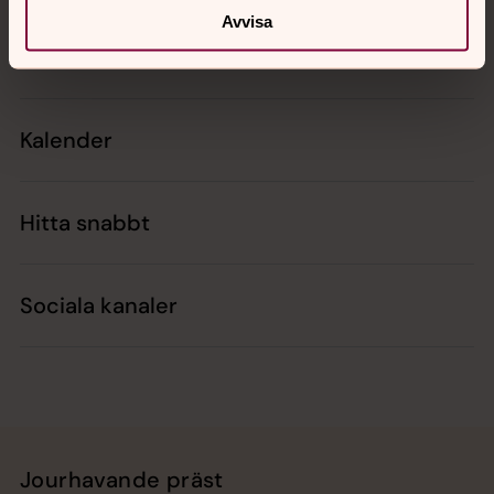
Avvisa
Kontakt
Kalender
Hitta snabbt
Sociala kanaler
Jourhavande präst