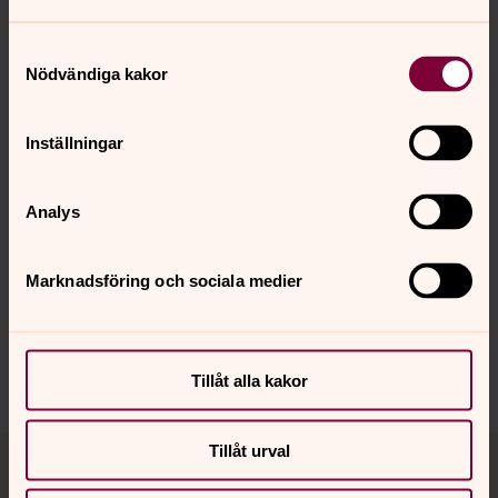
Öjersjökyrkan│
Titta runt i kyrkan
Samtyckesval
Hålsjövägen 40, Öjersjö
│Busshållplats • Isfabriken
Nödvändiga kakor
Inställningar
Senast ändrad 27 april 2026
Analys
Synpunkter eller frågor på sidans
innehåll?
Marknadsföring och sociala medier
partille@svenskakyrkan.se
Dela
Tillåt alla kakor
Tillbaka till toppen
Tillbaka till innehållet
Tillåt urval