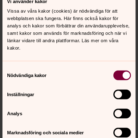
Vi använder kakor
För dig som går i högstadiet eller gymnasiet. Välkommen
Vissa av våra kakor (cookies) är nödvändiga för att
till ”Taco Thursday” i Församlingsgården (en trappa ner).
webbplatsen ska fungera. Här finns också kakor för
En torsdag i månaden träffas vi och äter tacos och har
analys och kakor som förbättrar din användarupplevelse,
roliga aktiviteter. Ta med en kompis och kom!
samt kakor som används för marknadsföring och när vi
länkar vidare till andra plattformar. Läs mer om våra
Stora kyrkans unga röster (12 år
kakor.
och uppåt)
Vi sjunger en blandad repertoar som kräver ”lite mer”
Samtyckesval
och medverkar ibland vid gudstjänster och konserter. Vi
Nödvändiga kakor
jobbar mycket med sångteknik och andningsteknik som
stärker rösten och sången. Vi sjunger det mesta i
stämmor och på flera olika språk.
Inställningar
Ungdomshäng
Analys
(Uppehåll under våren 2026)
Marknadsföring och sociala medier