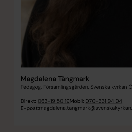
Magdalena Tängmark
Pedagog, Församlingsgården, Svenska kyrkan 
Direkt:
063-19 50 19
Mobil:
070-631 94 04
magdalena.tangmark@svenskakyrkan
E-post: