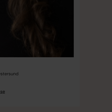
Östersund
.se