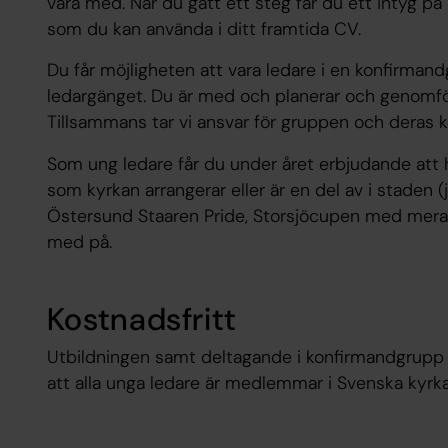
vara med. När du gått ett steg får du ett intyg p
som du kan använda i ditt framtida CV.
Du får möjligheten att vara ledare i en konfirmandg
ledargänget. Du är med och planerar och genomför 
Tillsammans tar vi ansvar för gruppen och deras k
Som ung ledare får du under året erbjudande att
som kyrkan arrangerar eller är en del av i staden (
Östersund Staaren Pride, Storsjöcupen med mera)
med på.
Kostnadsfritt
Utbildningen samt deltagande i konfirmandgrupp o
att alla unga ledare är medlemmar i Svenska kyrka