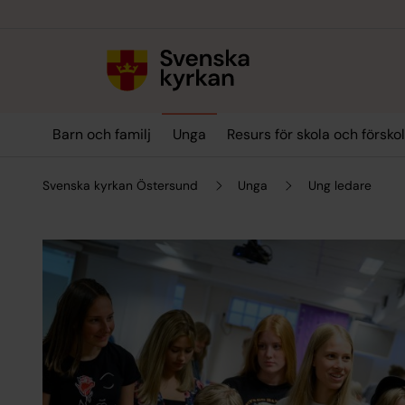
Till innehållet
Till undermeny
Barn och familj
Unga
Resurs för skola och försko
Svenska kyrkan Östersund
Unga
Ung ledare