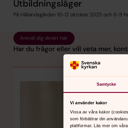
Utbildningsläger
På Hållandsgården 10-12 oktober 2025 och 6-8 fe
Anmäl dig direkt här
Har du frågor eller vill veta mer, kont
Samtycke
Vi använder kakor
Vissa av våra kakor (cookies
som förbättrar din användaru
plattformar. Läs mer om våra