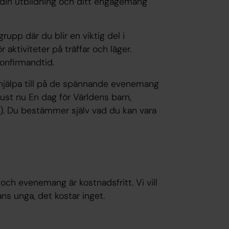
å din utbildning och ditt engagemang
rupp där du blir en viktig del i
aktiviteter på träffar och läger.
onfirmandtid.
 hjälpa till på de spännande evenemang
just nu En dag för Världens barn,
. Du bestämmer själv vad du kan vara
ch evenemang är kostnadsfritt. Vi vill
ns unga, det kostar inget.