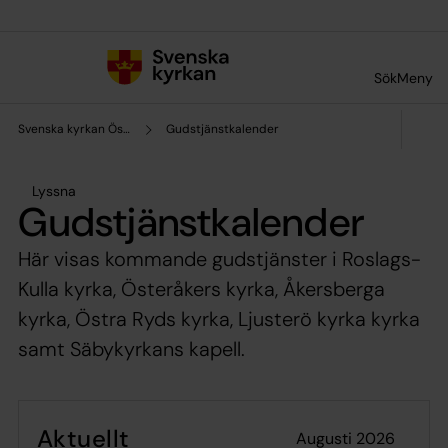
Till innehållet
Till undermeny
Sök
Meny
Svenska kyrkan Österåker
Gudstjänstkalender
Lyssna
Gudstjänstkalender
Här visas kommande gudstjänster i Roslags-
Kulla kyrka, Österåkers kyrka, Åkersberga
kyrka, Östra Ryds kyrka, Ljusterö kyrka kyrka
samt Säbykyrkans kapell.
Aktuellt
augusti 2026