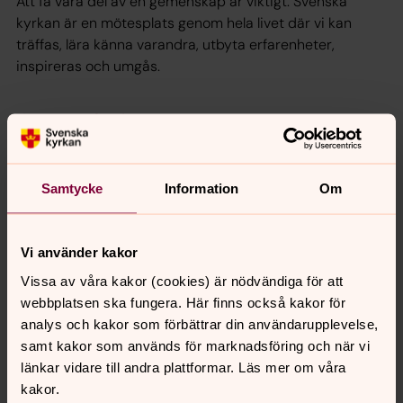
Att få vara del av en gemenskap är viktigt. Svenska
kyrkan är en mötesplats genom hela livet där vi kan
träffas, lära känna varandra, utbyta erfarenheter,
inspireras och umgås.
Om gudstjänsten
Gudstjänsten är det centrum kring vilken hela
församlingens verksamhet och liv kretsar och leder in
Samtycke
Information
Om
mot. Den är en viktig mötesplats mellan Gud och
människa och människor emellan. Läs om de
gudstjänster som firas hos oss.
Vi använder kakor
Vissa av våra kakor (cookies) är nödvändiga för att
Musik & körer
webbplatsen ska fungera. Här finns också kakor för
Musiken kan bidra till gemenskap mellan människor och i
analys och kakor som förbättrar din användarupplevelse,
gudstjänsten spelar den en viktig roll som uttryck för
samt kakor som används för marknadsföring och när vi
bön och tillbedjan. Här läser du mer om alla körer,
länkar vidare till andra plattformar. Läs mer om våra
konserter och musikgudstjänster.
kakor.