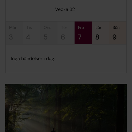
Vecka 32
mån
tis
ons
tor
fre
lör
sön
3
4
5
6
7
8
9
Inga händelser i dag.