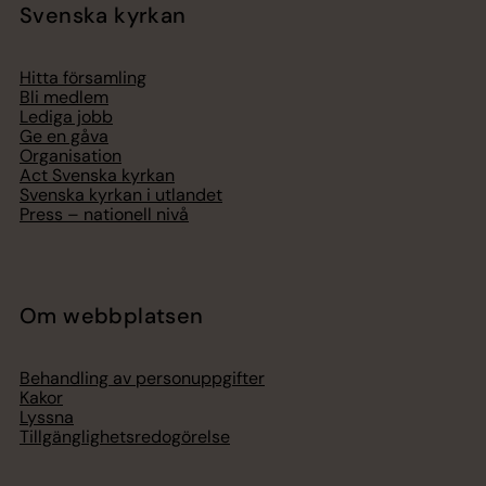
Svenska kyrkan
Hitta församling
Bli medlem
Lediga jobb
Ge en gåva
Organisation
Act Svenska kyrkan
Svenska kyrkan i utlandet
Press – nationell nivå
Om webbplatsen
Behandling av personuppgifter
Kakor
Lyssna
Tillgänglighetsredogörelse