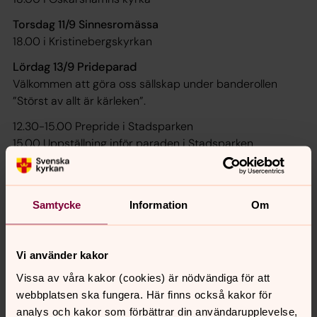
Torsdag 11/9 Sinnesromässa
18.00 i Kristinebergskyrkan
Lördag 13/9 Prideparad
Välkommen att göra oss sällskap under banderollen
”Störst av allt är kärleken”.
12.30-15.00 Prepride i Stadsparken
15.00 Uppställning inför paraden i Stadsparken
15.30 Prideparad.
Läs mer här:
Oskarshamnpride
Samtycke
Information
Om
Söndag 14/9 Vem var Henri Nouwen?
Oskarshamns kyrka kl. 16.00
Niklas Holmsten berättar om Henri Nouwen.
Vi använder kakor
Söndag 14/9 "Under regnbågen är vi alla lika"
Vissa av våra kakor (cookies) är nödvändiga för att
Gudstjänst i Oskarshamns kyrka kl. 19.00
webbplatsen ska fungera. Här finns också kakor för
Välkommen till en inkluderande gudstjänst som firar
analys och kakor som förbättrar din användarupplevelse,