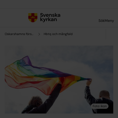
Till innehållet
Till undermeny
Sök
Meny
Oskarshamns församling
Hbtq och mångfald