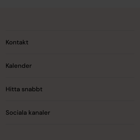
Tillbaka till toppen
Tillbaka till innehållet
Kontakt
Kalender
Hitta snabbt
Sociala kanaler