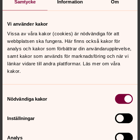
Samtycke
Information
Om
När någon nära dör – Svenska
kyrkans stöd- och sorgegrupper
Vi använder kakor
Att dela tankar och känslor med andra i samma situation
Vissa av våra kakor (cookies) är nödvändiga för att
kan göra sorgen lättare att bära. Svenska kyrkan har
webbplatsen ska fungera. Här finns också kakor för
sorgegrupper i Örebro där du som mist en anhörig får
analys och kakor som förbättrar din användarupplevelse,
hjälp att bearbeta sorgen tillsammans med andra.
samt kakor som används för marknadsföring och när vi
länkar vidare till andra plattformar. Läs mer om våra
Samtal och stöd
kakor.
Här hittar du information om olika former av samtal och
stöd som finns inom Svenska kyrkan i Örebro. Du är
Samtyckesval
alltid välkommen att kontakta en präst eller diakon i din
Nödvändiga kakor
församling.
Inställningar
Svenska kyrkan i Örebro
Analys