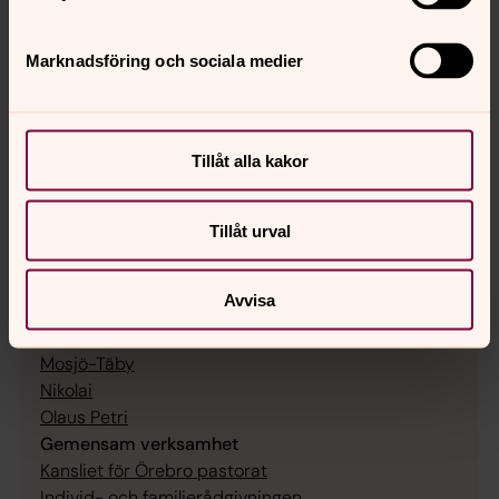
Telefon: 019-15 45 00, helgfri mån–fre kl. 9–14.30.
Lunchstängt kl. 12–13.
Marknadsföring och sociala medier
Här hittar du eventuella avvikande öppettider
.
Söker du någon
enskild person
?
Hitta din församling
Tillåt alla kakor
Församlingar
Adolfsberg
Tillåt urval
Almby
Edsberg
Avvisa
Längbro
Mikael
Mosjö-Täby
Nikolai
Olaus Petri
Gemensam verksamhet
Kansliet för Örebro pastorat
Individ- och familjerådgivningen