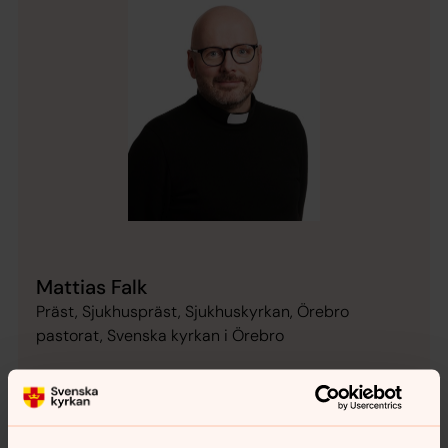
Mattias Falk
Präst, Sjukhuspräst, Sjukhuskyrkan, Örebro
pastorat, Svenska kyrkan i Örebro
Direkt:
019-15 47 89, 019-602 27 61
mattias.falk@svenskakyrkan.se
E-post: