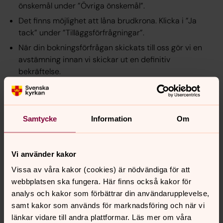
önskemål under ”Övriga önskemål”.
Det finns möjlighet att låna brudkrona. Klicka i ”Ja
tack” under ”Tilläggsförfrågningar”.
När din bokningsförfrågan skickats till oss gör vi en
avstämning innan vi skickar ut en definitiv
bekräftelse.
Efter att du har fått din bekräftelse kommer prästen
att kontakta er för ett vigselsamtal där ni går igenom
hur en vigselgudstjänst går till och om ni har några
Samtycke
Information
Om
särskilda önskemål inför vigseln.
Vid frågor kontakta oss på församlingens expedition.
Vi använder kakor
Brudkronor
Vissa av våra kakor (cookies) är nödvändiga för att
I Nyköpings församling finns tre brudkronor som du kan
webbplatsen ska fungera. Här finns också kakor för
låna när du gifter dig.
analys och kakor som förbättrar din användarupplevelse,
samt kakor som används för marknadsföring och när vi
länkar vidare till andra plattformar. Läs mer om våra