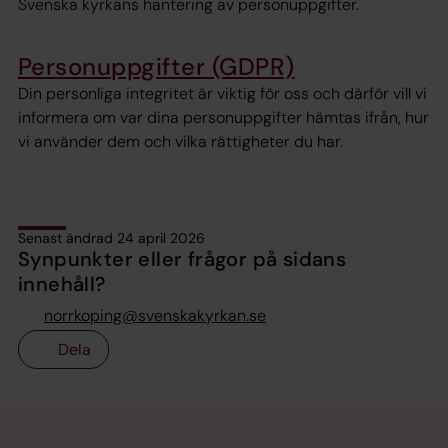
Svenska kyrkans hantering av personuppgifter.
Personuppgifter (GDPR)
Din personliga integritet är viktig för oss och därför vill vi
informera om var dina personuppgifter hämtas ifrån, hur
vi använder dem och vilka rättigheter du har.
Senast ändrad 24 april 2026
Synpunkter eller frågor på sidans
innehåll?
norrkoping@svenskakyrkan.se
Dela
Tillbaka till toppen
Tillbaka till innehållet