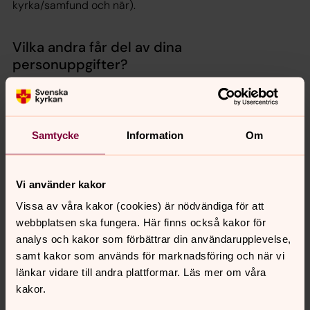
kyrka/samfund och när).
Vilka andra får del av dina
personuppgifter?
Vid både in- och utträde överförs namn, personnummer
och uppgifter om (befintligt eller avslutat) medlemskap i
Svenska kyrkan till Skatteverket. Som framgår här
ovanför överförs uppgifter även till Skatteverket årligen
Samtycke
Information
Om
för att kyrkoavgift ska kunna tas ut.
För att kunna behandla personuppgifter anlitar vi
Vi använder kakor
leverantörer av IT-system och andra tjänster. Beroende
Vissa av våra kakor (cookies) är nödvändiga för att
på typ av tjänst kan sådana leverantörer komma att få
webbplatsen ska fungera. Här finns också kakor för
tillgång till eller hantera dina personuppgifter. Alltid när vi
analys och kakor som förbättrar din användarupplevelse,
delar dina personuppgifter med en leverantör eller
samt kakor som används för marknadsföring och när vi
annan som behandlar uppgifterna för vår räkning ingår
länkar vidare till andra plattformar. Läs mer om våra
vi avtal som ställer krav på att hanteringen följer
kakor.
tillämpliga lagar och våra instruktioner.