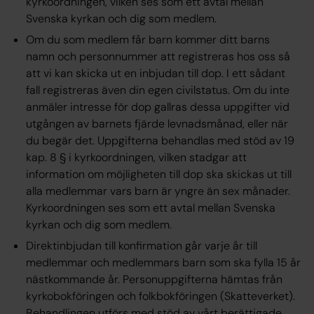
kyrkoordningen, vilken ses som ett avtal mellan
Svenska kyrkan och dig som medlem.
Om du som medlem får barn kommer ditt barns
namn och personnummer att registreras hos oss så
att vi kan skicka ut en inbjudan till dop. I ett sådant
fall registreras även din egen civilstatus. Om du inte
anmäler intresse för dop gallras dessa uppgifter vid
utgången av barnets fjärde levnadsmånad, eller när
du begär det. Uppgifterna behandlas med stöd av 19
kap. 8 § i kyrkoordningen, vilken stadgar att
information om möjligheten till dop ska skickas ut till
alla medlemmar vars barn är yngre än sex månader.
Kyrkoordningen ses som ett avtal mellan Svenska
kyrkan och dig som medlem.
Direktinbjudan till konfirmation går varje år till
medlemmar och medlemmars barn som ska fylla 15 år
nästkommande år. Personuppgifterna hämtas från
kyrkobokföringen och folkbokföringen (Skatteverket).
Behandlingen utförs med stöd av vårt berättigade