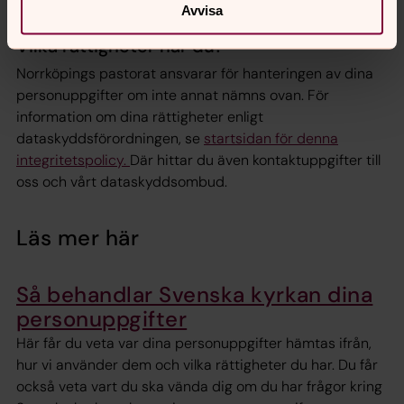
Avvisa
Vilka rättigheter har du?
Norrköpings pastorat ansvarar för hanteringen av dina
personuppgifter om inte annat nämns ovan. För
information om dina rättigheter enligt
dataskyddsförordningen, se
startsidan för denna
integritetspolicy.
Där hittar du även kontaktuppgifter till
oss och vårt dataskyddsombud.
Läs mer här
Så behandlar Svenska kyrkan dina
personuppgifter
Här får du veta var dina personuppgifter hämtas ifrån,
hur vi använder dem och vilka rättigheter du har. Du får
också veta vart du ska vända dig om du har frågor kring