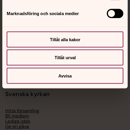
Marknadsföring och sociala medier
Jourhavande präst
Akut samtals- och krisstöd. Prata eller chatta anonymt
med en präst på kvällar och nätter.
Tillåt alla kakor
Chatt
Tillåt urval
Digitalt brev
Telefon 112
Avvisa
Svenska kyrkan
Hitta församling
Bli medlem
Lediga jobb
Ge en gåva