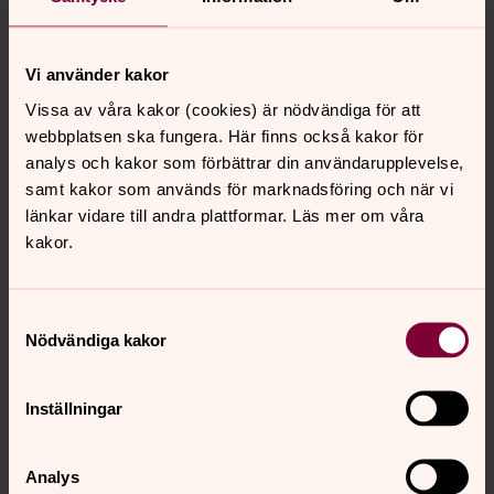
Tillbaka till toppen
Tillbaka till innehållet
Vi använder kakor
Vissa av våra kakor (cookies) är nödvändiga för att
Kontakt
webbplatsen ska fungera. Här finns också kakor för
analys och kakor som förbättrar din användarupplevelse,
samt kakor som används för marknadsföring och när vi
Kalender
länkar vidare till andra plattformar. Läs mer om våra
kakor.
Hitta snabbt
Samtyckesval
Nödvändiga kakor
Sociala kanaler
Inställningar
Analys