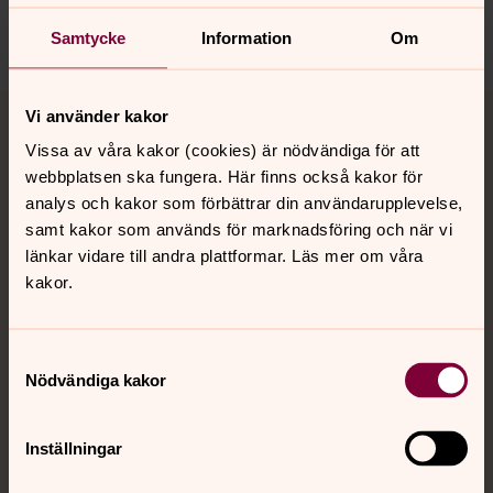
Samtycke
Information
Om
Tillbaka till toppen
Tillbaka till innehållet
Vi använder kakor
Vissa av våra kakor (cookies) är nödvändiga för att
webbplatsen ska fungera. Här finns också kakor för
analys och kakor som förbättrar din användarupplevelse,
Kontakt
samt kakor som används för marknadsföring och när vi
länkar vidare till andra plattformar. Läs mer om våra
kakor.
Kalender
Samtyckesval
Hitta snabbt
Nödvändiga kakor
Inställningar
Sociala kanaler