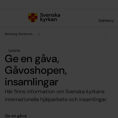
Till innehållet
Till undermeny
Sök
Meny
Norberg-Karbennings församling
Lyssna
Ge en gåva,
Gåvoshopen,
insamlingar
Här finns information om Svenska kyrkans
internationella hjälparbete och insamlingar.
Ge en gåva