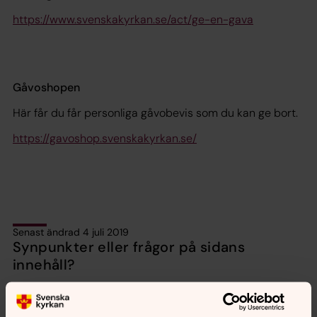
https://www.svenskakyrkan.se/act/ge-en-gava
Gåvoshopen
Här får du får personliga gåvobevis som du kan ge bort.
https://gavoshop.svenskakyrkan.se/
Senast ändrad 4 juli 2019
Synpunkter eller frågor på sidans
innehåll?
norberg-karbennings.forsamling@svenskakyrkan.se
Dela