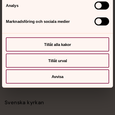
Analys
Marknadsföring och sociala medier
Jourhavande präst
Akut samtals- och krisstöd. Prata eller chatta anonymt
Tillåt alla kakor
med en präst på kvällar och nätter.
Tillåt urval
Chatt
Digitalt brev
Avvisa
Telefon 112
Svenska kyrkan