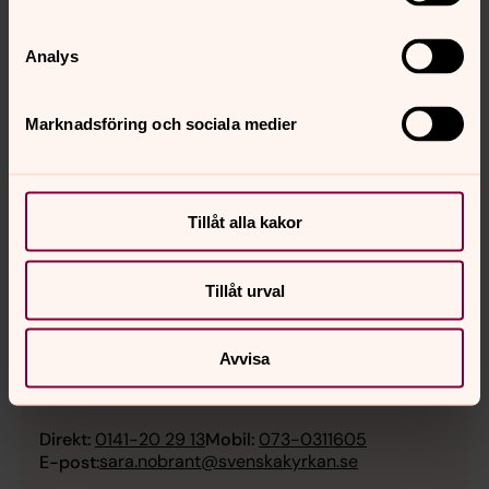
Analys
Marknadsföring och sociala medier
Tillåt alla kakor
Tillåt urval
Avvisa
Sara Nobrant
Församlingspedagog, Motala församling
Direkt:
0141-20 29 13
Mobil:
073-0311605
sara.nobrant@svenskakyrkan.se
E-post: