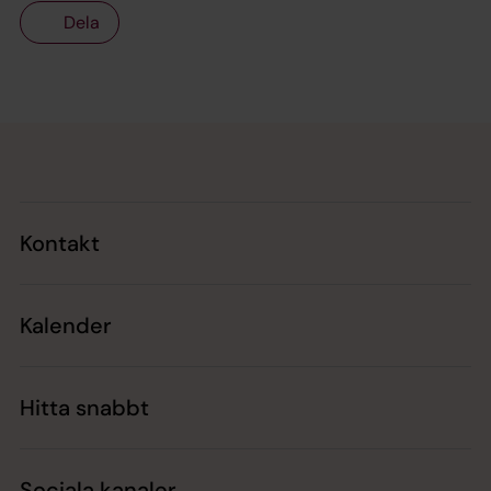
Dela
Tillbaka till toppen
Tillbaka till innehållet
Kontakt
Kalender
Hitta snabbt
Sociala kanaler