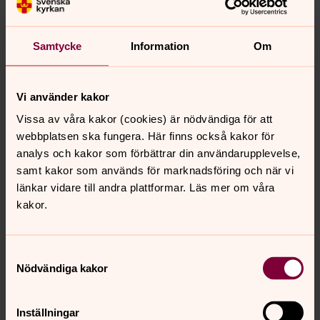
Samtycke
Information
Om
Vi använder kakor
Vissa av våra kakor (cookies) är nödvändiga för att
Jennie Hovlund
webbplatsen ska fungera. Här finns också kakor för
Barn & Familj, Motala församling
analys och kakor som förbättrar din användarupplevelse,
Direkt:
0141-20 29 24
samt kakor som används för marknadsföring och när vi
jennie.hovlund@svenskakyrkan.se
E-post:
länkar vidare till andra plattformar. Läs mer om våra
kakor.
Mer om Jennie Hovlund
Öppna förskolan Lekallén -Motala Kyrka
Samtyckesval
Nödvändiga kakor
Inställningar