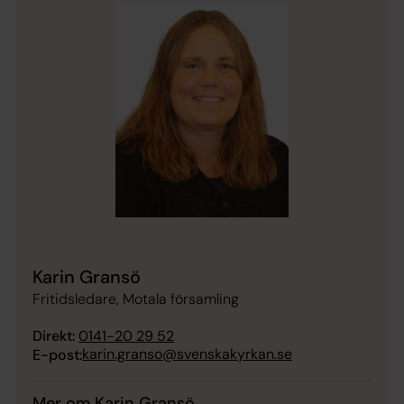
Karin Gransö
Fritidsledare, Motala församling
Direkt:
0141-20 29 52
karin.granso@svenskakyrkan.se
E-post:
Mer om Karin Gransö