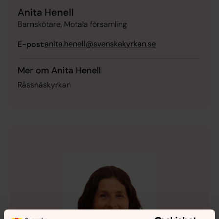
Anita Henell
Barnskötare, Motala församling
anita.henell@svenskakyrkan.se
E-post:
Mer om Anita Henell
Råssnäskyrkan