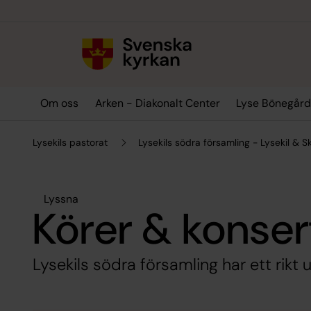
Till innehållet
Till undermeny
Om oss
Arken - Diakonalt Center
Lyse Bönegår
Lysekils pastorat
Lysekils södra församling - Lysekil & S
Lyssna
Körer & konser
Lysekils södra församling har ett rikt