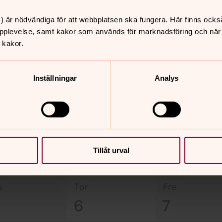
) är nödvändiga för att webbplatsen ska fungera. Här finns ocks
pplevelse, samt kakor som används för marknadsföring och när vi
 Pedagog, Lysekils pastorat
 kakor.
Inställningar
Analys
augusti 2026
Tillåt urval
s
tor
fre
6
7