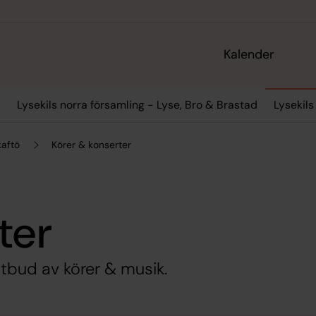
Kalender
d
Lysekils norra församling - Lyse, Bro & Brastad
Lysekils
kaftö
Körer & konserter
ter
 utbud av körer & musik.