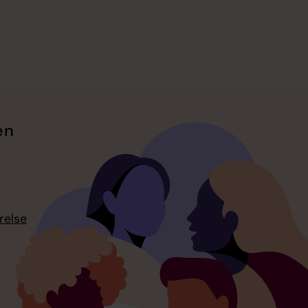
en
relse