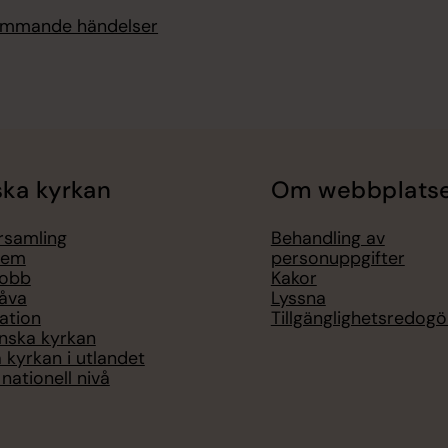
kommande händelser
ka kyrkan
Om webbplats
örsamling
Behandling av
lem
personuppgifter
jobb
Kakor
åva
Lyssna
ation
Tillgänglighetsredogö
nska kyrkan
 kyrkan i utlandet
nationell nivå