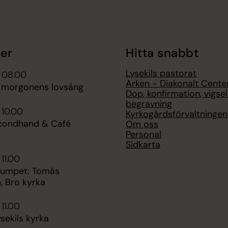
er
Hitta snabbt
Lysekils pastorat
i 08.00
Arken - Diakonalt Cente
 morgonens lovsång
Dop, konfirmation, vigse
begravning
 10.00
Kyrkogårdsförvaltningen
condhand & Café
Om oss
Personal
Sidkarta
 11.00
rumpet: Tomás
, Bro kyrka
 11.00
sekils kyrka