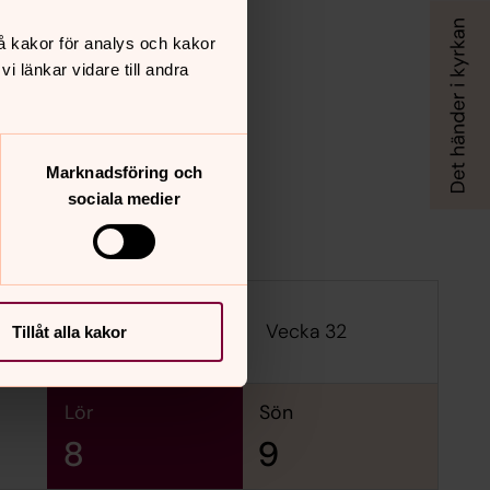
å kakor för analys och kakor
 länkar vidare till andra
Marknadsföring och
sociala medier
Vecka 32
Tillåt alla kakor
lör
sön
8
9