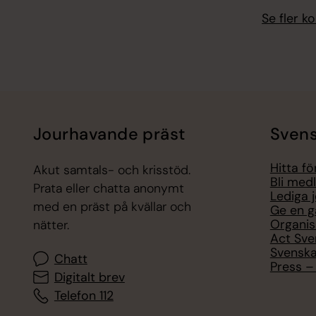
Se fler 
Jourhavande präst
Svens
Hitta f
Akut samtals- och krisstöd.
Bli med
Prata eller chatta anonymt
Lediga 
med en präst på kvällar och
Ge en g
Organis
nätter.
Act Sve
Svenska
Chatt
Press – 
Digitalt brev
Telefon 112