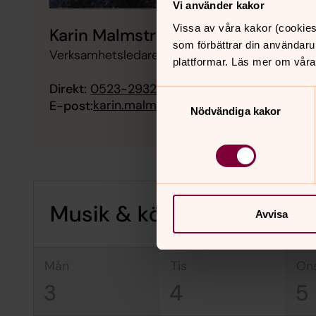
Vi använder kakor
Vissa av våra kakor (cookies
Karin Malmström
som förbättrar din användaru
Verksamhetsledare - Lysekils södra församling,
plattformar. Läs mer om våra
Direkt:
0523-293215
Samtyckesval
karin.malmstrom@svenskakyrkan.se
E-post:
Nödvändiga kakor
Musik & kör
Avvisa
mån
tis
on
3
4
5