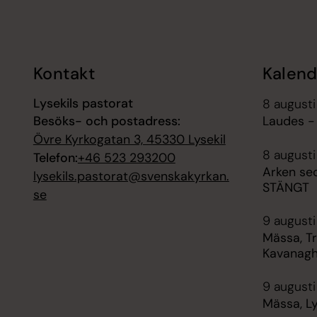
Tillbaka till toppen
Tillbaka till innehållet
Kontakt
Kalend
Lysekils pastorat
8 august
Besöks- och postadress:
Laudes -
Övre Kyrkogatan 3, 45330 Lysekil
8 augusti
Telefon:
+46 523 293200
Arken se
lysekils.pastorat@svenskakyrkan.
STÄNGT
se
9 augusti
Mässa, T
Kavanagh
9 augusti
Mässa, Ly